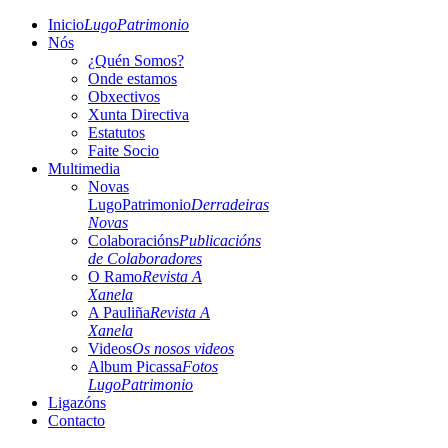
Inicio
LugoPatrimonio
Nós
¿Quén Somos?
Onde estamos
Obxectivos
Xunta Directiva
Estatutos
Faite Socio
Multimedia
Novas
LugoPatrimonio
Derradeiras
Novas
Colaboracións
Publicacións
de Colaboradores
O Ramo
Revista A
Xanela
A Pauliña
Revista A
Xanela
Videos
Os nosos videos
Album Picassa
Fotos
LugoPatrimonio
Ligazóns
Contacto