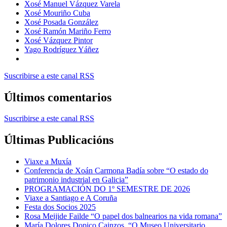
Xosé Manuel Vázquez Varela
Xosé Mouriño Cuba
Xosé Posada González
Xosé Ramón Mariño Ferro
Xosé Vázquez Pintor
Yago Rodríguez Yáñez
Suscribirse a este canal RSS
Últimos comentarios
Suscribirse a este canal RSS
Últimas Publicacións
Viaxe a Muxía
Conferencia de Xoán Carmona Badía sobre “O estado do
patrimonio industrial en Galicia”
PROGRAMACIÓN DO 1º SEMESTRE DE 2026
Viaxe a Santiago e A Coruña
Festa dos Socios 2025
Rosa Meijide Failde “O papel dos balnearios na vida romana”
María Dolores Dopico Cainzos, “O Museo Universitario