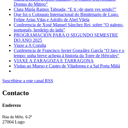
Domus do Mitreo”
Clara María Ramos Taboada, “E ti ¿de quen ves sendo?”
Que foi o Coloquio Internacional do Bimilenario de Lugo.
Felipe Arias Vilas e Adolfo de Abel Vilela
Conferencia de Xosé Manuel Sánchez Rei, sobre “O galego-
portugués, herdeiro do latín”
PROGRAMACIÓN PARA O SEGUNDO SEMESTRE
DO ANO 2025
Viaxe a A Coruña
Conferencia de Francisco Javier González García “O faro e o
tempo: unha breve achega á historia da Torre de Hércules“
VIAXE A ZARAGOZA E TARRAGONA
Visitas ao Mueso e Castro de Viladonga e a Sal Porta Miñá
Suscribirse a este canal RSS
Contacto
Enderezo
Rúa do Miño, 6-2º
27004 Lugo