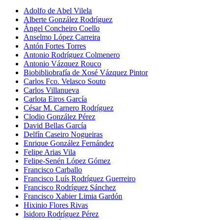
Adolfo de Abel Vilela
Alberte González Rodríguez
Ángel Concheiro Coello
Anselmo López Carreira
Antón Fortes Torres
Antonio Rodríguez Colmenero
Antonio Vázquez Rouco
Biobibliobrafía de Xosé Vázquez Pintor
Carlos Fco. Velasco Souto
Carlos Villanueva
Carlota Eiros García
César M. Carnero Rodríguez
Clodio González Pérez
David Bellas García
Delfín Caseiro Nogueiras
Enrique González Fernández
Felipe Arias Vila
Felipe-Senén López Gómez
Francisco Carballo
Francisco Luís Rodríguez Guerreiro
Francisco Rodríguez Sánchez
Francisco Xabier Limia Gardón
Hixinio Flores Rivas
Isidoro Rodríguez Pérez