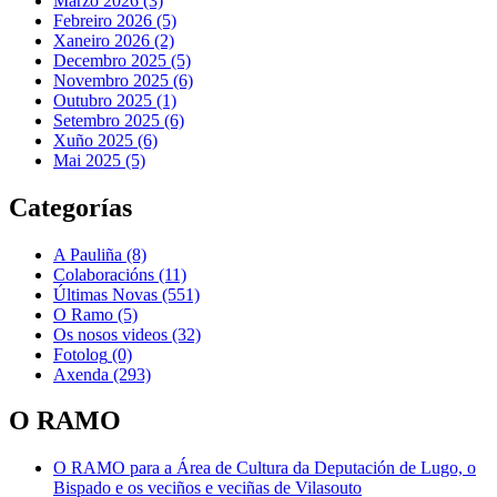
Marzo 2026 (3)
Febreiro 2026 (5)
Xaneiro 2026 (2)
Decembro 2025 (5)
Novembro 2025 (6)
Outubro 2025 (1)
Setembro 2025 (6)
Xuño 2025 (6)
Mai 2025 (5)
Categorías
A Pauliña
(8)
Colaboracións
(11)
Últimas Novas
(551)
O Ramo
(5)
Os nosos videos
(32)
Fotolog
(0)
Axenda
(293)
O RAMO
O RAMO para a Área de Cultura da Deputación de Lugo, o
Bispado e os veciños e veciñas de Vilasouto