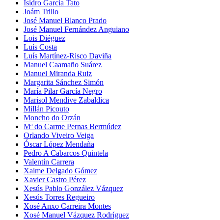
Isidro García Tato
Joám Trillo
José Manuel Blanco Prado
José Manuel Fernández Anguiano
Lois Diéguez
Luís Costa
Luís Martínez-Risco Daviña
Manuel Caamaño Suárez
Manuel Miranda Ruiz
Margarita Sánchez Simón
María Pilar García Negro
Marisol Mendive Zabaldica
Millán Picouto
Moncho do Orzán
Mª do Carme Pernas Bermúdez
Orlando Viveiro Veiga
Óscar López Mendaña
Pedro A Cabarcos Quintela
Valentín Carrera
Xaime Delgado Gómez
Xavier Castro Pérez
Xesús Pablo González Vázquez
Xesús Torres Regueiro
Xosé Anxo Carreira Montes
Xosé Manuel Vázquez Rodríguez