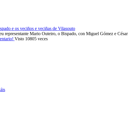
ado e os veciños e veciñas de Vilasouto
eu representante Mario Outeiro, o Bispado, con Miguel Gómez e Cés
entario!
Visto 10805 veces
áis