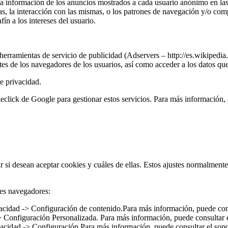
r la información de los anuncios mostrados a cada usuario anónimo e
ias, la interacción con las mismas, o los patrones de navegación y/o co
fín a los intereses del usuario.
ramientas de servicio de publicidad (Adservers – http://es.wikipedia.
 los navegadores de los usuarios, así como acceder a los datos que 
e privacidad.
ck de Google para gestionar estos servicios. Para más información, a
si desean aceptar cookies y cuáles de ellas. Estos ajustes normalmente 
les navegadores:
cidad -> Configuración de contenido.Para más información, puede cons
> Configuración Personalizada. Para más información, puede consultar 
vacidad -> Configuración.Para más información, puede consultar el sop