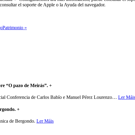
consultar el soporte de Apple o la Ayuda del navegador.
oPatrimonio »
bre “O pazo de Meirás”.
+
ncial Conferencia de Carlos Babío e Manuel Pérez Lourenzo
…
Ler Mái
ergondo.
+
mánica de Bergondo.
Ler Máis