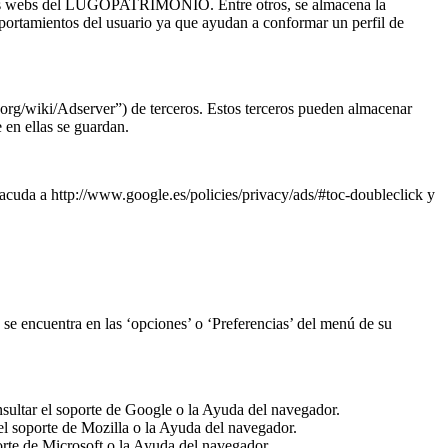
n las webs del LUGOPATRIMONIO. Entre otros, se almacena la
mportamientos del usuario ya que ayudan a conformar un perfil de
org/wiki/Adserver”) de terceros. Estos terceros pueden almacenar
en ellas se guardan.
cuda a http://www.google.es/policies/privacy/ads/#toc-doubleclick y
se encuentra en las ‘opciones’ o ‘Preferencias’ del menú de su
ultar el soporte de Google o la Ayuda del navegador.
el soporte de Mozilla o la Ayuda del navegador.
orte de Microsoft o la Ayuda del navegador.