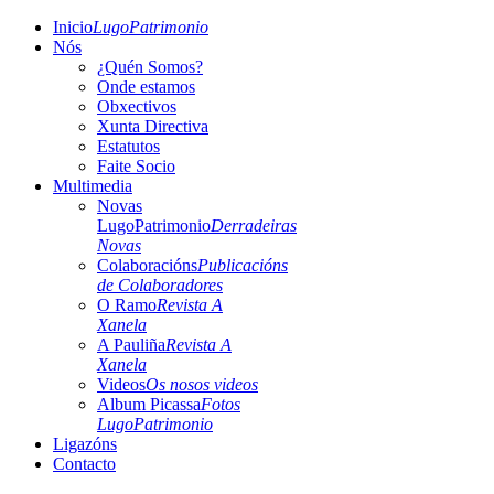
Inicio
LugoPatrimonio
Nós
¿Quén Somos?
Onde estamos
Obxectivos
Xunta Directiva
Estatutos
Faite Socio
Multimedia
Novas
LugoPatrimonio
Derradeiras
Novas
Colaboracións
Publicacións
de Colaboradores
O Ramo
Revista A
Xanela
A Pauliña
Revista A
Xanela
Videos
Os nosos videos
Album Picassa
Fotos
LugoPatrimonio
Ligazóns
Contacto