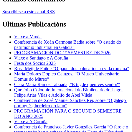
Suscribirse a este canal RSS
Últimas Publicacións
Viaxe a Muxía
Conferencia de Xoán Carmona Badía sobre “O estado do
patrimonio industrial en Galicia”
PROGRAMACIÓN DO 1º SEMESTRE DE 2026
Viaxe a Santiago e A Coruña
Festa dos Socios 2025
Rosa Meijide Failde “O papel dos balnearios na vida romana”
María Dolores Dopico Cainzos, “O Museo Universitario
Domus do Mitreo”
Clara María Ramos Taboada, “E ti ¿de quen ves sendo?”
Que foi o Coloquio Internacional do Bimilenario de Lugo.
Felipe Arias Vilas e Adolfo de Abel Vilela
Conferencia de Xosé Manuel Sánchez Rei, sobre “O galego-
portugués, herdeiro do latín”
PROGRAMACIÓN PARA O SEGUNDO SEMESTRE
DO ANO 2025
Viaxe a A Coruña
Conferencia de Francisco Javier González García “O faro e o