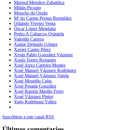
Marisol Mendive Zabaldica
Millán Picouto
Moncho do Orzán
Mª do Carme Pernas Bermúdez
Orlando Viveiro Veiga
Óscar López Mendaña
Pedro A Cabarcos Quintela
Valentín Carrera
Xaime Delgado Gómez
Xavier Castro Pérez
Xesús Pablo González Vázquez
Xesús Torres Regueiro
Xosé Anxo Carreira Montes
Xosé Manuel Vázquez Rodríguez
Xosé Manuel Vázquez Varela
Xosé Mouriño Cuba
Xosé Posada González
Xosé Ramón Mariño Ferro
Xosé Vázquez Pintor
Yago Rodríguez Yáñez
Suscribirse a este canal RSS
Últimos comentarios