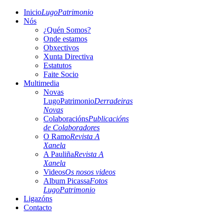
Inicio
LugoPatrimonio
Nós
¿Quén Somos?
Onde estamos
Obxectivos
Xunta Directiva
Estatutos
Faite Socio
Multimedia
Novas
LugoPatrimonio
Derradeiras
Novas
Colaboracións
Publicacións
de Colaboradores
O Ramo
Revista A
Xanela
A Pauliña
Revista A
Xanela
Videos
Os nosos videos
Album Picassa
Fotos
LugoPatrimonio
Ligazóns
Contacto