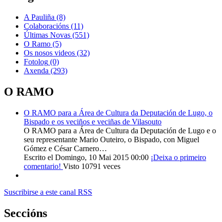
A Pauliña
(8)
Colaboracións
(11)
Últimas Novas
(551)
O Ramo
(5)
Os nosos videos
(32)
Fotolog
(0)
Axenda
(293)
O RAMO
O RAMO para a Área de Cultura da Deputación de Lugo, o
Bispado e os veciños e veciñas de Vilasouto
O RAMO para a Área de Cultura da Deputación de Lugo e o
seu representante Mario Outeiro, o Bispado, con Miguel
Gómez e César Carnero…
Escrito el Domingo, 10 Mai 2015 00:00
¡Deixa o primeiro
comentario!
Visto 10791 veces
Suscribirse a este canal RSS
Seccións