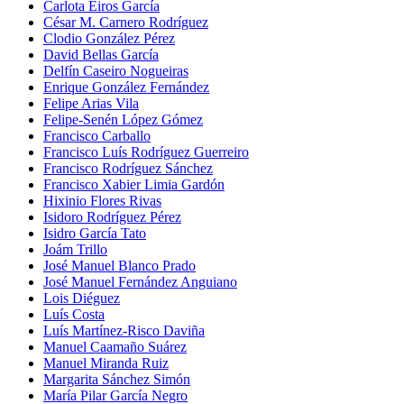
Carlota Eiros García
César M. Carnero Rodríguez
Clodio González Pérez
David Bellas García
Delfín Caseiro Nogueiras
Enrique González Fernández
Felipe Arias Vila
Felipe-Senén López Gómez
Francisco Carballo
Francisco Luís Rodríguez Guerreiro
Francisco Rodríguez Sánchez
Francisco Xabier Limia Gardón
Hixinio Flores Rivas
Isidoro Rodríguez Pérez
Isidro García Tato
Joám Trillo
José Manuel Blanco Prado
José Manuel Fernández Anguiano
Lois Diéguez
Luís Costa
Luís Martínez-Risco Daviña
Manuel Caamaño Suárez
Manuel Miranda Ruiz
Margarita Sánchez Simón
María Pilar García Negro