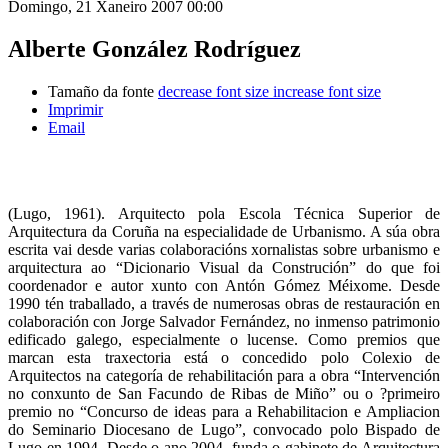
Domingo, 21 Xaneiro 2007 00:00
Alberte González Rodríguez
Tamaño da fonte
decrease font size
increase font size
Imprimir
Email
(Lugo, 1961). Arquitecto pola Escola Técnica Superior de
Arquitectura da Coruña na especialidade de Urbanismo. A súa obra
escrita vai desde varias colaboracións xornalistas sobre urbanismo e
arquitectura ao “Dicionario Visual da Construción” do que foi
coordenador e autor xunto con Antón Gómez Méixome. Desde
1990 tén traballado, a través de numerosas obras de restauración en
colaboración con Jorge Salvador Fernández, no inmenso patrimonio
edificado galego, especialmente o lucense. Como premios que
marcan esta traxectoria está o concedido polo Colexio de
Arquitectos na categoría de rehabilitación para a obra “Intervención
no conxunto de San Facundo de Ribas de Miño” ou o ?primeiro
premio no “Concurso de ideas para a Rehabilitacion e Ampliacion
do Seminario Diocesano de Lugo”, convocado polo Bispado de
Lugo en 1994. Desde o ano 2004, funda o gabinete de Arquitectura