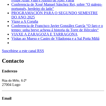
Felipe Arias Vilas e Adolfo de Abel Vilela
Conferencia de Xosé Manuel Sánchez Rei, sobre “O galego-
portugués, herdeiro do latín”
PROGRAMACIÓN PARA O SEGUNDO SEMESTRE
DO ANO 2025
Viaxe a A Coruña
Conferencia de Francisco Javier González García “O faro e o
tempo: unha breve achega á historia da Torre de Hércules“
VIAXE A ZARAGOZA E TARRAGONA
Visitas ao Mueso e Castro de Viladonga e a Sal Porta Miñá
Suscribirse a este canal RSS
Contacto
Enderezo
Rúa do Miño, 6-2º
27004 Lugo
Email