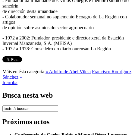
- Fundador da Irmandade dos Viños Galegos e membro síndico do
sanedrín
de dirección desta irmandade
- Colaborador semanal no suplemento Ecoagro de La Región con
artigos
de opinión sobre asuntos do sector agropecuario
- 1972 a 2002: Fundador, presidente e director xeral da Estación
Invernal Manzaneda, S.A. (MEISA)
- 1972 a 1978: Conselleiro do diario ourensán La Región
Máis en ésta categoría
« Adolfo de Abel Vilela
Francisco Rodríguez
Sánchez »
Ir arriba
Busca nesta web
Próximos actos
Conferencia de Carlos Babío e Manuel Pérez Lourenzo