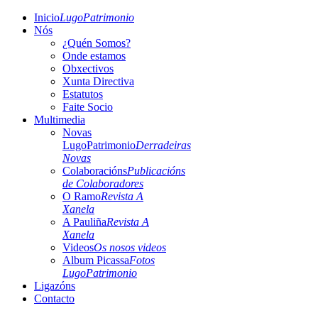
Inicio
LugoPatrimonio
Nós
¿Quén Somos?
Onde estamos
Obxectivos
Xunta Directiva
Estatutos
Faite Socio
Multimedia
Novas
LugoPatrimonio
Derradeiras
Novas
Colaboracións
Publicacións
de Colaboradores
O Ramo
Revista A
Xanela
A Pauliña
Revista A
Xanela
Videos
Os nosos videos
Album Picassa
Fotos
LugoPatrimonio
Ligazóns
Contacto