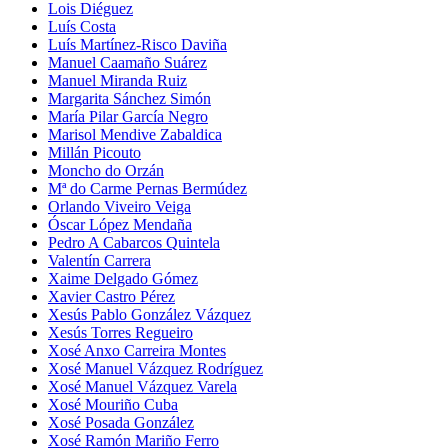
Lois Diéguez
Luís Costa
Luís Martínez-Risco Daviña
Manuel Caamaño Suárez
Manuel Miranda Ruiz
Margarita Sánchez Simón
María Pilar García Negro
Marisol Mendive Zabaldica
Millán Picouto
Moncho do Orzán
Mª do Carme Pernas Bermúdez
Orlando Viveiro Veiga
Óscar López Mendaña
Pedro A Cabarcos Quintela
Valentín Carrera
Xaime Delgado Gómez
Xavier Castro Pérez
Xesús Pablo González Vázquez
Xesús Torres Regueiro
Xosé Anxo Carreira Montes
Xosé Manuel Vázquez Rodríguez
Xosé Manuel Vázquez Varela
Xosé Mouriño Cuba
Xosé Posada González
Xosé Ramón Mariño Ferro