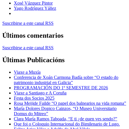
Xosé Vázquez Pintor
Yago Rodríguez Yáñez
Suscribirse a este canal RSS
Últimos comentarios
Suscribirse a este canal RSS
Últimas Publicacións
Viaxe a Muxía
Conferencia de Xoán Carmona Badía sobre “O estado do
patrimonio industrial en Galicia”
PROGRAMACIÓN DO 1º SEMESTRE DE 2026
Viaxe a Santiago e A Coruña
Festa dos Socios 2025
Rosa Meijide Failde “O papel dos balnearios na vida romana”
María Dolores Dopico Cainzos, “O Museo Universitario
Domus do Mitreo”
Clara María Ramos Taboada, “E ti ¿de quen ves sendo?”
Que foi o Coloquio Internacional do Bimilenario de Lugo.