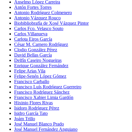
Anselmo López Carreira
Antón Fortes Torres
Antonio Rodríguez Colmenero
Antonio Vázquez Rouco
Biobibliobrafía de Xosé Vázquez Pintor
Carlos Fco. Velasco Souto
Carlos Villanueva
Carlota Eiros García
César M. Carnero Rodríguez
Clodio González Pérez
David Bellas García
Delfín Caseiro Nogueiras
Enrique González Fernández
Felipe Arias Vila
Felipe-Senén López Gómez
Francisco Carballo
Francisco Luís Rodríguez Guerreiro
Francisco Rodríguez Sánchez
Francisco Xabier Limia Gardón
Hixinio Flores Rivas
Isidoro Rodríguez Pérez
Isidro García Tato
Joám Trillo
José Manuel Blanco Prado
José Manuel Fernández Anguiano