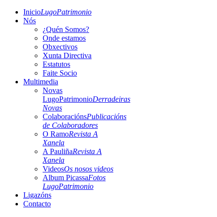
Inicio
LugoPatrimonio
Nós
¿Quén Somos?
Onde estamos
Obxectivos
Xunta Directiva
Estatutos
Faite Socio
Multimedia
Novas
LugoPatrimonio
Derradeiras
Novas
Colaboracións
Publicacións
de Colaboradores
O Ramo
Revista A
Xanela
A Pauliña
Revista A
Xanela
Videos
Os nosos videos
Album Picassa
Fotos
LugoPatrimonio
Ligazóns
Contacto