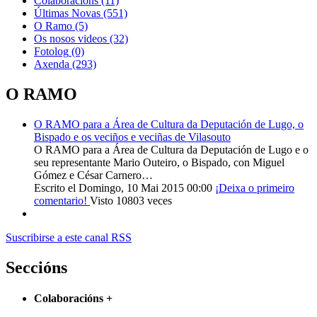
Colaboracións
(11)
Últimas Novas
(551)
O Ramo
(5)
Os nosos videos
(32)
Fotolog
(0)
Axenda
(293)
O RAMO
O RAMO para a Área de Cultura da Deputación de Lugo, o
Bispado e os veciños e veciñas de Vilasouto
O RAMO para a Área de Cultura da Deputación de Lugo e o
seu representante Mario Outeiro, o Bispado, con Miguel
Gómez e César Carnero…
Escrito el Domingo, 10 Mai 2015 00:00
¡Deixa o primeiro
comentario!
Visto 10803 veces
Suscribirse a este canal RSS
Seccións
Colaboracións
+