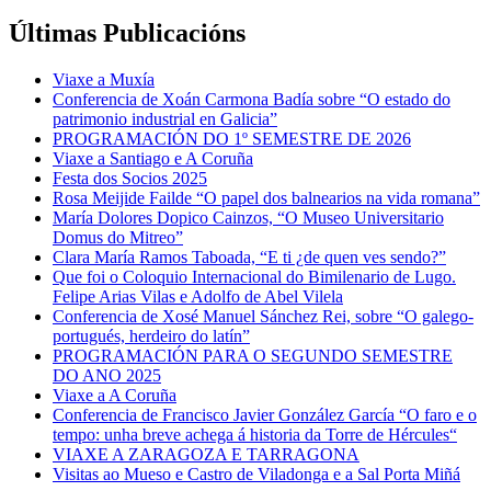
Últimas Publicacións
Viaxe a Muxía
Conferencia de Xoán Carmona Badía sobre “O estado do
patrimonio industrial en Galicia”
PROGRAMACIÓN DO 1º SEMESTRE DE 2026
Viaxe a Santiago e A Coruña
Festa dos Socios 2025
Rosa Meijide Failde “O papel dos balnearios na vida romana”
María Dolores Dopico Cainzos, “O Museo Universitario
Domus do Mitreo”
Clara María Ramos Taboada, “E ti ¿de quen ves sendo?”
Que foi o Coloquio Internacional do Bimilenario de Lugo.
Felipe Arias Vilas e Adolfo de Abel Vilela
Conferencia de Xosé Manuel Sánchez Rei, sobre “O galego-
portugués, herdeiro do latín”
PROGRAMACIÓN PARA O SEGUNDO SEMESTRE
DO ANO 2025
Viaxe a A Coruña
Conferencia de Francisco Javier González García “O faro e o
tempo: unha breve achega á historia da Torre de Hércules“
VIAXE A ZARAGOZA E TARRAGONA
Visitas ao Mueso e Castro de Viladonga e a Sal Porta Miñá