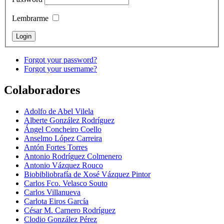
Lembrarme
Forgot your password?
Forgot your username?
Colaboradores
Adolfo de Abel Vilela
Alberte González Rodríguez
Ángel Concheiro Coello
Anselmo López Carreira
Antón Fortes Torres
Antonio Rodríguez Colmenero
Antonio Vázquez Rouco
Biobibliobrafía de Xosé Vázquez Pintor
Carlos Fco. Velasco Souto
Carlos Villanueva
Carlota Eiros García
César M. Carnero Rodríguez
Clodio González Pérez