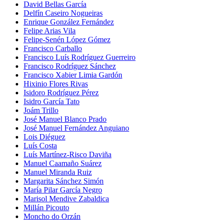
David Bellas García
Delfín Caseiro Nogueiras
Enrique González Fernández
Felipe Arias Vila
Felipe-Senén López Gómez
Francisco Carballo
Francisco Luís Rodríguez Guerreiro
Francisco Rodríguez Sánchez
Francisco Xabier Limia Gardón
Hixinio Flores Rivas
Isidoro Rodríguez Pérez
Isidro García Tato
Joám Trillo
José Manuel Blanco Prado
José Manuel Fernández Anguiano
Lois Diéguez
Luís Costa
Luís Martínez-Risco Daviña
Manuel Caamaño Suárez
Manuel Miranda Ruiz
Margarita Sánchez Simón
María Pilar García Negro
Marisol Mendive Zabaldica
Millán Picouto
Moncho do Orzán