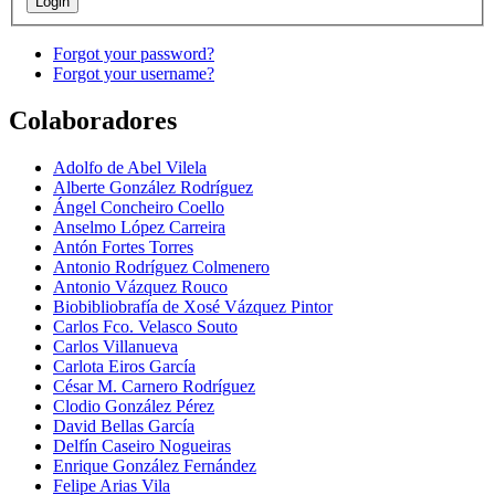
Forgot your password?
Forgot your username?
Colaboradores
Adolfo de Abel Vilela
Alberte González Rodríguez
Ángel Concheiro Coello
Anselmo López Carreira
Antón Fortes Torres
Antonio Rodríguez Colmenero
Antonio Vázquez Rouco
Biobibliobrafía de Xosé Vázquez Pintor
Carlos Fco. Velasco Souto
Carlos Villanueva
Carlota Eiros García
César M. Carnero Rodríguez
Clodio González Pérez
David Bellas García
Delfín Caseiro Nogueiras
Enrique González Fernández
Felipe Arias Vila