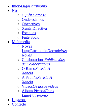
Inicio
LugoPatrimonio
Nós
¿Quén Somos?
Onde estamos
Obxectivos
Xunta Directiva
Estatutos
Faite Socio
Multimedia
Novas
LugoPatrimonio
Derradeiras
Novas
Colaboracións
Publicacións
de Colaboradores
O Ramo
Revista A
Xanela
A Pauliña
Revista A
Xanela
Videos
Os nosos videos
Album Picassa
Fotos
LugoPatrimonio
Ligazóns
Contacto