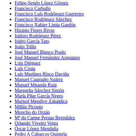
Felipe-Senén López Gómez
Francisco Carballo
Francisco Luís Rodríguez Guerreiro
Francisco Rodríguez Sánchez
Francisco Xabier Limia Gardón
Hixinio Flores Rivas
Isidoro Rodríguez Pérez
Isidro García Tato
Joám Trillo
José Manuel Blanco Prado
José Manuel Fernández Anguiano
Lois Diéguez
Luís Costa
Luís Martínez-Risco Daviña
Manuel Caamaño Suárez
Manuel Miranda Ruiz
Margarita Sánchez Simón
María Pilar García Negro
Marisol Mendive Zabaldica
Millán Picouto
Moncho do Orzán
Mª do Carme Pernas Bermúdez
Orlando Viveiro Veiga
Óscar López Mendaña
Pedro A Cabarcos Quintela