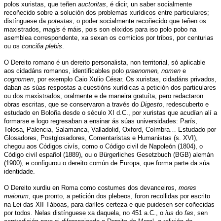
polos xuristas, que teñen
auctoritas
, é dicir, un saber socialmente
recoñecido sobre a solución dos problemas xurídicos entre particulares;
distínguese da
potestas
, o poder socialmente recoñecido que teñen os
maxistrados,
magis
é máis, pois son elixidos para iso polo pobo na
asemblea correspondente, xa sexan os comicios por tribos, por centurias
ou os
concilia plebis
.
O Dereito romano é un dereito personalista, non territorial, só aplicable
aos cidadáns romanos, identificables polo
praenomen, nomen
e
cognomen
, por exemplo Caio Xulio César. Os xuristas, cidadáns privados,
daban as súas respostas a cuestións xurídicas a petición dos particulares
ou dos maxistrados, oralmente e de maneira gratuíta, pero redactaron
obras escritas, que se conservaron a través do
Digesto
, redescuberto e
estudado en Boloña desde o século XI d.C., por xuristas que acudían alí a
formarse e logo regresaban a ensinar ás súas universidades: París,
Tolosa, Palencia, Salamanca, Valladolid, Oxford, Coímbra… Estudado por
Glosadores, Postglosadores, Comentaristas e Humanistas (s. XVI),
chegou aos Códigos civís, como o Código civil de Napoleón (1804), o
Código civil español (1889), ou o
Bürgerliches Gesetzbuch
(BGB) alemán
(1900), e configurou o dereito común de Europa, que forma parte da súa
identidade.
O Dereito xurdiu en Roma como costumes dos devanceiros,
mores
maiorum
, que pronto, a petición dos plebeos, foron recollidas por escrito
na Lei das XII Táboas, para darlles certeza e que puidesen ser coñecidas
por todos. Nelas distínguese xa daquela, no 451 a.C., o
ius
do
fas
, sen