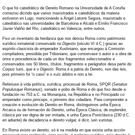
O que foi catedrático de Dereito Romano na Universidade de A Coruña
comezou dicindo que varios maxistrados e catedráticos da materia
estiveron en Lugo, mencionando a Ángel Latorre Segura, maxistrado e
catedrático nas universidades de Barcelona e Alcalá e Emilio Francisco
Javier Valiño del Río, catedrático en Valencia, entre outros.
Fixo un inventario da herdanza que nos deixou Roma como patrimonio
xurídico inmaterial conservado no
Digesto
(século VI d.C.) grazas ao
espírito clasicista do emperador Xustiniano, que encargou á Comisión
compiladora, presidida por Triboniano, que conservase o autor e a obra de
orixe e procedencia de cada un dos fragmentos seleccionados e
conservados nos 50 libros, títulos, fragmentos e parágrafos desa parte do
Corpus Iuris
, que é o
Digesto
. Roma é a patria do Dereito, non das leis,
pois primeiro foi “o caso” e o xuíz árbitro e non a lei.
Referiuse á vida política, xurídica, procesual de Roma, SPQR
(
Senatus
Populusque Romanus
)
, senado e pobo de Roma e do que fixo desde a
fundación no 753 a.C. na Monarquía, na República e no Principado co
emperador como
princeps
, o primeiro dos cidadáns. Para comprender a
creación e evolución do Dereito en Roma, distinguimos unha Época
Arcaica ou de formación do Dereito, unha Época Clásica, de esplendor,
clásica por ser digna de ser imitada, e unha Época Postclásica (230 d.C.
en adiante) de decadencia e dereito vulgar, é dicir, sen xuristas.
En Roma existe un dereito, só é na medida en que exista unha acción