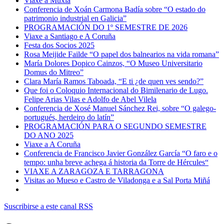
Viaxe a Muxía
Conferencia de Xoán Carmona Badía sobre “O estado do
patrimonio industrial en Galicia”
PROGRAMACIÓN DO 1º SEMESTRE DE 2026
Viaxe a Santiago e A Coruña
Festa dos Socios 2025
Rosa Meijide Failde “O papel dos balnearios na vida romana”
María Dolores Dopico Cainzos, “O Museo Universitario
Domus do Mitreo”
Clara María Ramos Taboada, “E ti ¿de quen ves sendo?”
Que foi o Coloquio Internacional do Bimilenario de Lugo.
Felipe Arias Vilas e Adolfo de Abel Vilela
Conferencia de Xosé Manuel Sánchez Rei, sobre “O galego-
portugués, herdeiro do latín”
PROGRAMACIÓN PARA O SEGUNDO SEMESTRE
DO ANO 2025
Viaxe a A Coruña
Conferencia de Francisco Javier González García “O faro e o
tempo: unha breve achega á historia da Torre de Hércules“
VIAXE A ZARAGOZA E TARRAGONA
Visitas ao Mueso e Castro de Viladonga e a Sal Porta Miñá
Suscribirse a este canal RSS