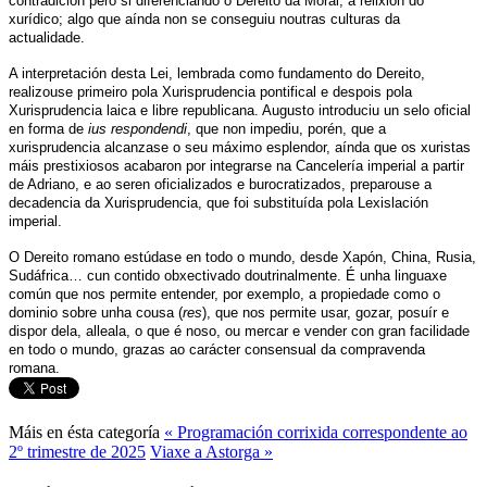
contradición pero si diferenciando o Dereito da Moral, a relixión do
xurídico; algo que aínda non se conseguiu noutras culturas da
actualidade.
A interpretación desta Lei, lembrada como fundamento do Dereito,
realizouse primeiro pola Xurisprudencia pontifical e despois pola
Xurisprudencia laica e libre republicana. Augusto introduciu un selo oficial
en forma de
ius respondendi
, que non impediu, porén, que a
xurisprudencia alcanzase o seu máximo esplendor, aínda que os xuristas
máis prestixiosos acabaron por integrarse na Cancelería imperial a partir
de Adriano, e ao seren oficializados e burocratizados, preparouse a
decadencia da Xurisprudencia, que foi substituída pola Lexislación
imperial.
O Dereito romano estúdase en todo o mundo, desde Xapón, China, Rusia,
Sudáfrica… cun contido obxectivado doutrinalmente. É unha linguaxe
común que nos permite entender, por exemplo, a propiedade como o
dominio sobre unha cousa (
res
), que nos permite usar, gozar, posuír e
dispor dela, alleala, o que é noso, ou mercar e vender con gran facilidade
en todo o mundo, grazas ao carácter consensual da compravenda
romana.
Máis en ésta categoría
« Programación corrixida correspondente ao
2º trimestre de 2025
Viaxe a Astorga »