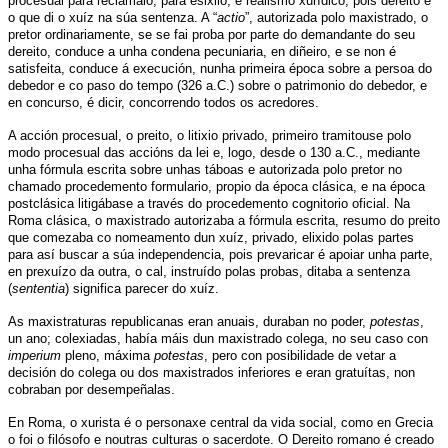
procesual para reclámalo, para esixilo; é realismo xurídico, pois dereito é
o que di o xuíz na súa sentenza. A “
actio
”, autorizada polo maxistrado, o
pretor ordinariamente, se se fai proba por parte do demandante do seu
dereito, conduce a unha condena pecuniaria, en diñeiro, e se non é
satisfeita, conduce á execución, nunha primeira época sobre a persoa do
debedor e co paso do tempo (326 a.C.) sobre o patrimonio do debedor, e
en concurso, é dicir, concorrendo todos os acredores.
A acción procesual, o preito, o litixio privado, primeiro tramitouse polo
modo procesual das accións da lei e, logo, desde o 130 a.C., mediante
unha fórmula escrita sobre unhas táboas e autorizada polo pretor no
chamado procedemento formulario, propio da época clásica, e na época
postclásica litigábase a través do procedemento cognitorio oficial. Na
Roma clásica, o maxistrado autorizaba a fórmula escrita, resumo do preito
que comezaba co nomeamento dun xuíz, privado, elixido polas partes
para así buscar a súa independencia, pois prevaricar é apoiar unha parte,
en prexuízo da outra, o cal, instruído polas probas, ditaba a sentenza
(
sententia
) significa parecer do xuíz.
As maxistraturas republicanas eran anuais, duraban no poder,
potestas
,
un ano; colexiadas, había máis dun maxistrado colega, no seu caso con
imperium
pleno, máxima
potestas
, pero con posibilidade de vetar a
decisión do colega ou dos maxistrados inferiores e eran gratuítas, non
cobraban por desempeñalas.
En Roma, o xurista é o personaxe central da vida social, como en Grecia
o foi o filósofo e noutras culturas o sacerdote. O Dereito romano é creado