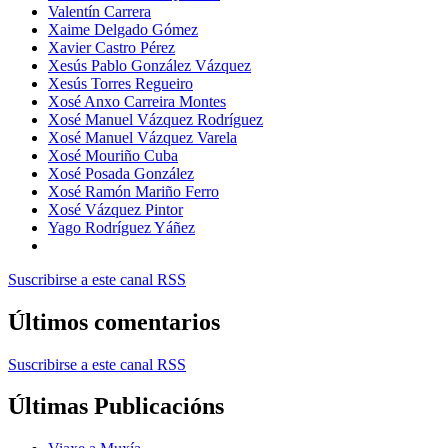
Valentín Carrera
Xaime Delgado Gómez
Xavier Castro Pérez
Xesús Pablo González Vázquez
Xesús Torres Regueiro
Xosé Anxo Carreira Montes
Xosé Manuel Vázquez Rodríguez
Xosé Manuel Vázquez Varela
Xosé Mouriño Cuba
Xosé Posada González
Xosé Ramón Mariño Ferro
Xosé Vázquez Pintor
Yago Rodríguez Yáñez
Suscribirse a este canal RSS
Últimos comentarios
Suscribirse a este canal RSS
Últimas Publicacións