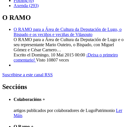
Fotolog
(0)
Axenda
(293)
O RAMO
O RAMO para a Área de Cultura da Deputación de Lugo, o
Bispado e os veciños e veciñas de Vilasouto
O RAMO para a Área de Cultura da Deputación de Lugo e o
seu representante Mario Outeiro, o Bispado, con Miguel
Gómez e César Carnero…
Escrito el Domingo, 10 Mai 2015 00:00
¡Deixa o primeiro
comentario!
Visto 10807 veces
Suscribirse a este canal RSS
Seccións
Colaboracións
+
artigos publicados por colaboradores de LugoPatrimonio
Ler
Máis
O Ramo
+