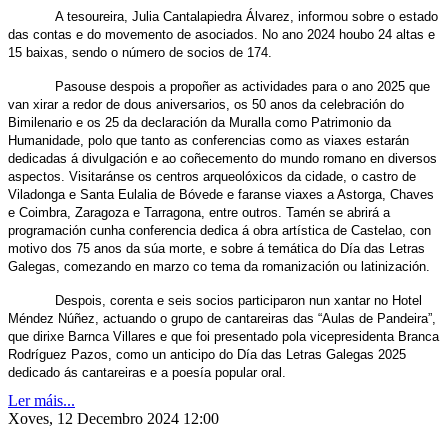
A tesoureira, Julia Cantalapiedra Álvarez, informou sobre o estado
das contas e do movemento de asociados. No ano 2024 houbo 24 altas e
15 baixas, sendo o número de socios de 174.
Pasouse despois a propoñer as actividades para o ano 2025 que
van xirar a redor de dous aniversarios, os 50 anos da celebración do
Bimilenario e os 25 da declaración da Muralla como Patrimonio da
Humanidade, polo que tanto as conferencias como as viaxes estarán
dedicadas á divulgación e ao coñecemento do mundo romano en diversos
aspectos. Visitaránse os centros arqueolóxicos da cidade, o castro de
Viladonga e Santa Eulalia de Bóvede e faranse viaxes a Astorga, Chaves
e Coimbra, Zaragoza e Tarragona, entre outros. Tamén se abrirá a
programación cunha conferencia dedica á obra artística de Castelao, con
motivo dos 75 anos da súa morte, e sobre á temática do Día das Letras
Galegas, comezando en marzo co tema da romanización ou latinización.
Despois, corenta e seis socios participaron nun xantar no Hotel
Méndez Núñez, actuando o grupo de cantareiras das “Aulas de Pandeira”,
que dirixe Barnca Villares e que foi presentado pola vicepresidenta Branca
Rodríguez Pazos, como un anticipo do Día das Letras Galegas 2025
dedicado ás cantareiras e a poesía popular oral.
Ler máis...
Xoves, 12 Decembro 2024 12:00