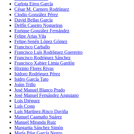
Carlota Eiros García
César M. Carnero Rodríguez
Clodio González Pérez
David Bellas García
Delfín Caseiro Nogueiras
Enrique González Fernández
Felipe Arias Vila
Felipe-Senén López Gómez
Francisco Carballo
Francisco Luís Rodríguez Guerreiro
Francisco Rodríguez Sánchez
Francisco Xabier Limia Gardón
Hixinio Flores Rivas
Isidoro Rodríguez Pérez
Isidro García Tato
Joám Trillo
José Manuel Blanco Prado
José Manuel Fernández Anguiano
Lois Diéguez
Luís Costa
Luís Martínez-Risco Daviña
Manuel Caamaño Suárez
Manuel Miranda Ruiz
Margarita Sánchez Simón
María Pilar García Negro