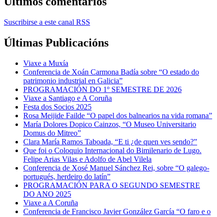
Últimos comentarios
Suscribirse a este canal RSS
Últimas Publicacións
Viaxe a Muxía
Conferencia de Xoán Carmona Badía sobre “O estado do
patrimonio industrial en Galicia”
PROGRAMACIÓN DO 1º SEMESTRE DE 2026
Viaxe a Santiago e A Coruña
Festa dos Socios 2025
Rosa Meijide Failde “O papel dos balnearios na vida romana”
María Dolores Dopico Cainzos, “O Museo Universitario
Domus do Mitreo”
Clara María Ramos Taboada, “E ti ¿de quen ves sendo?”
Que foi o Coloquio Internacional do Bimilenario de Lugo.
Felipe Arias Vilas e Adolfo de Abel Vilela
Conferencia de Xosé Manuel Sánchez Rei, sobre “O galego-
portugués, herdeiro do latín”
PROGRAMACIÓN PARA O SEGUNDO SEMESTRE
DO ANO 2025
Viaxe a A Coruña
Conferencia de Francisco Javier González García “O faro e o