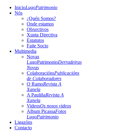
Inicio
LugoPatrimonio
Nós
¿Quén Somos?
Onde estamos
Obxectivos
Xunta Directiva
Estatutos
Faite Socio
Multimedia
Novas
LugoPatrimonio
Derradeiras
Novas
Colaboracións
Publicacións
de Colaboradores
O Ramo
Revista A
Xanela
A Pauliña
Revista A
Xanela
Videos
Os nosos videos
Album Picassa
Fotos
LugoPatrimonio
Ligazóns
Contacto