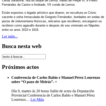
Cerda Sandoval, filla do duque de Lerma, valido de Felipe III, e Pedro
Fernández de Castro e Andrade, VII conde de Lemos.
Están expostos o legado artístico que doaron, en escultura un Cristo
xacente e unha Inmaculada de Gregorio Fernández, bordados en sedas de
pezas de indumentaria litúrxicas, relicarios que recolleron, encargaron ou
recibiron como agasallo durante e despois do seu virreinato en Nápoles
entre os anos 1610 e 1616.
Ler máis...
Busca nesta web
Próximos actos
Conferencia de Carlos Babío e Manuel Pérez Lourenzo
sobre “O pazo de Meirás”.
+
Día 9, martes ás 20 horas Salón de actos da Deputación
Provincial Conferencia de Carlos Babío e Manuel Pérez
Lourenzo
…
Ler Máis