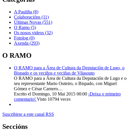
A Pauliña
(8)
Colaboracións
(11)
Últimas Novas
(551)
O Ramo
(5)
Os nosos videos
(32)
Fotolog
(0)
Axenda
(293)
O RAMO
O RAMO para a Área de Cultura da Deputación de Lugo, o
Bispado e os veciños e veciñas de Vilasouto
O RAMO para a Área de Cultura da Deputación de Lugo e o
seu representante Mario Outeiro, o Bispado, con Miguel
Gómez e César Carnero…
Escrito el Domingo, 10 Mai 2015 00:00
¡Deixa o primeiro
comentario!
Visto 10794 veces
Suscribirse a este canal RSS
Seccións