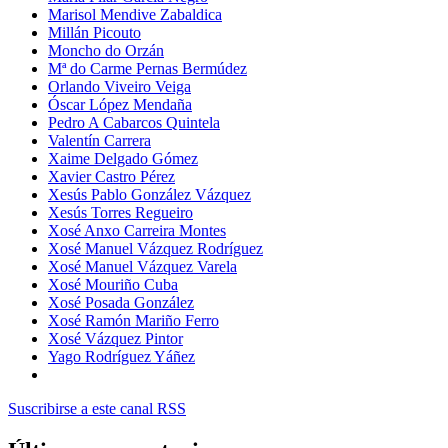
Marisol Mendive Zabaldica
Millán Picouto
Moncho do Orzán
Mª do Carme Pernas Bermúdez
Orlando Viveiro Veiga
Óscar López Mendaña
Pedro A Cabarcos Quintela
Valentín Carrera
Xaime Delgado Gómez
Xavier Castro Pérez
Xesús Pablo González Vázquez
Xesús Torres Regueiro
Xosé Anxo Carreira Montes
Xosé Manuel Vázquez Rodríguez
Xosé Manuel Vázquez Varela
Xosé Mouriño Cuba
Xosé Posada González
Xosé Ramón Mariño Ferro
Xosé Vázquez Pintor
Yago Rodríguez Yáñez
Suscribirse a este canal RSS