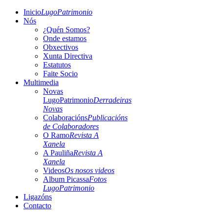
Inicio
LugoPatrimonio
Nós
¿Quén Somos?
Onde estamos
Obxectivos
Xunta Directiva
Estatutos
Faite Socio
Multimedia
Novas
LugoPatrimonio
Derradeiras
Novas
Colaboracións
Publicacións
de Colaboradores
O Ramo
Revista A
Xanela
A Pauliña
Revista A
Xanela
Videos
Os nosos videos
Album Picassa
Fotos
LugoPatrimonio
Ligazóns
Contacto