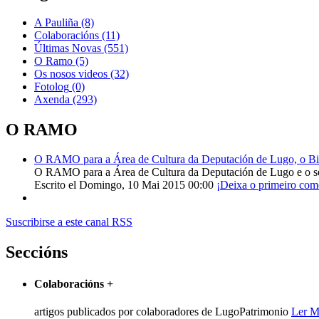
A Pauliña
(8)
Colaboracións
(11)
Últimas Novas
(551)
O Ramo
(5)
Os nosos videos
(32)
Fotolog
(0)
Axenda
(293)
O RAMO
O RAMO para a Área de Cultura da Deputación de Lugo, o Bisp
O RAMO para a Área de Cultura da Deputación de Lugo e o s
Escrito el Domingo, 10 Mai 2015 00:00
¡Deixa o primeiro com
Suscribirse a este canal RSS
Seccións
Colaboracións
+
artigos publicados por colaboradores de LugoPatrimonio
Ler M