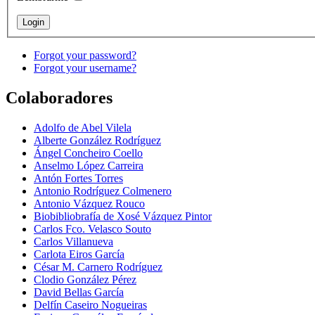
Forgot your password?
Forgot your username?
Colaboradores
Adolfo de Abel Vilela
Alberte González Rodríguez
Ángel Concheiro Coello
Anselmo López Carreira
Antón Fortes Torres
Antonio Rodríguez Colmenero
Antonio Vázquez Rouco
Biobibliobrafía de Xosé Vázquez Pintor
Carlos Fco. Velasco Souto
Carlos Villanueva
Carlota Eiros García
César M. Carnero Rodríguez
Clodio González Pérez
David Bellas García
Delfín Caseiro Nogueiras