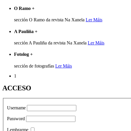
O Ramo
+
sección O Ramo da revista Na Xanela
Ler Máis
A Pauliña
+
sección A Pauliña da revista Na Xanela
Ler Máis
Fotolog
+
sección de fotografías
Ler Máis
1
ACCESO
Username
Password
Lembrarme