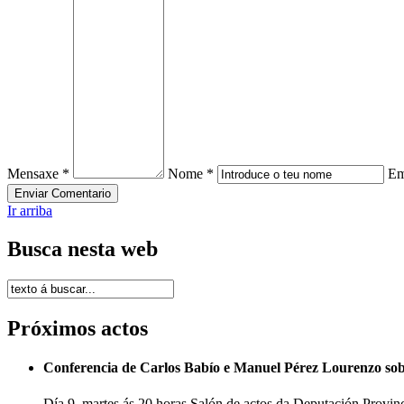
Mensaxe *
Nome *
Em
Ir arriba
Busca nesta web
Próximos actos
Conferencia de Carlos Babío e Manuel Pérez Lourenzo so
Día 9, martes ás 20 horas Salón de actos da Deputación Provi