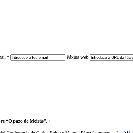
ail *
Páxina web
bre “O pazo de Meirás”.
+
ncial Conferencia de Carlos Babío e Manuel Pérez Lourenzo
…
Ler Mái