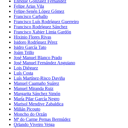
Enrique González Fernández
Felipe Arias Vila
Felipe-Senén López Gómez
Francisco Carballo
Francisco Luís Rodríguez Guerreiro
Francisco Rodríguez Sánchez
Francisco Xabier Limia Gardón
Hixinio Flores Rivas
Isidoro Rodríguez Pérez
Isidro García Tato
Joám Trillo
José Manuel Blanco Prado
José Manuel Fernández Anguiano
Lois Diéguez
Luís Costa
Luís Martínez-Risco Daviña
Manuel Caamaño Suárez
Manuel Miranda Ruiz
Margarita Sánchez Simón
María Pilar García Negro
Marisol Mendive Zabaldica
Millán Picouto
Moncho do Orzán
Mª do Carme Pernas Bermúdez
Orlando Viveiro Veiga