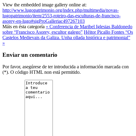
View the embedded image gallery online at:
http://www.lugopatrimonio.org/index.php/multimedia/novas-
lugopatrimonio/item/2553-roteiro-das-esculturas-de-francisco-
asorey-en-lugo#sigProGalleriac497267103
Máis en ésta categoría
« Conferencia de Maribel Iglesias Baldonedo
sobre “Francisco Asorey, escultor galego”
Héitor Picallo Fontes “Os
Castelos Medievais da Galiza. Unha ollada histórica e patrimonial”
»
Enviar un comentario
Por favor, asegúrese de ter introducida a información marcada con
(*). O código HTML non está permitido.