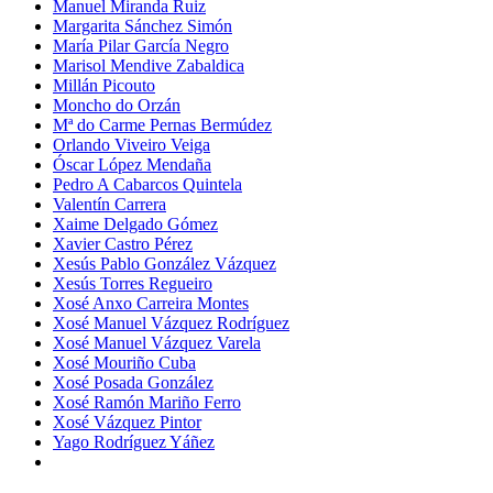
Manuel Miranda Ruiz
Margarita Sánchez Simón
María Pilar García Negro
Marisol Mendive Zabaldica
Millán Picouto
Moncho do Orzán
Mª do Carme Pernas Bermúdez
Orlando Viveiro Veiga
Óscar López Mendaña
Pedro A Cabarcos Quintela
Valentín Carrera
Xaime Delgado Gómez
Xavier Castro Pérez
Xesús Pablo González Vázquez
Xesús Torres Regueiro
Xosé Anxo Carreira Montes
Xosé Manuel Vázquez Rodríguez
Xosé Manuel Vázquez Varela
Xosé Mouriño Cuba
Xosé Posada González
Xosé Ramón Mariño Ferro
Xosé Vázquez Pintor
Yago Rodríguez Yáñez