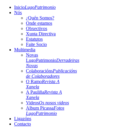
Inicio
LugoPatrimonio
Nós
¿Quén Somos?
Onde estamos
Obxectivos
Xunta Directiva
Estatutos
Faite Socio
Multimedia
Novas
LugoPatrimonio
Derradeiras
Novas
Colaboracións
Publicacións
de Colaboradores
O Ramo
Revista A
Xanela
A Pauliña
Revista A
Xanela
Videos
Os nosos videos
Album Picassa
Fotos
LugoPatrimonio
Ligazóns
Contacto