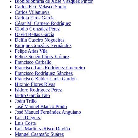
Biobibliobrafía de Xosé Vázquez Pintor
Carlos Fco. Velasco Souto
Carlos Villanueva
Carlota Eiros García
César M. Carnero Rodríguez
Clodio González Pérez
David Bellas García
Delfín Caseiro Nogueiras
Enrique González Fernández
Felipe Arias Vila
Felipe-Senén López Gómez
Francisco Carballo
Francisco Luís Rodríguez Guerreiro
Francisco Rodríguez Sánchez
Francisco Xabier Limia Gardón
Hixinio Flores Rivas
Isidoro Rodríguez Pérez
Isidro García Tato
Joám Trillo
José Manuel Blanco Prado
José Manuel Fernández Anguiano
Lois Diéguez
Luís Costa
Luís Martínez-Risco Daviña
Manuel Caamaño Suárez