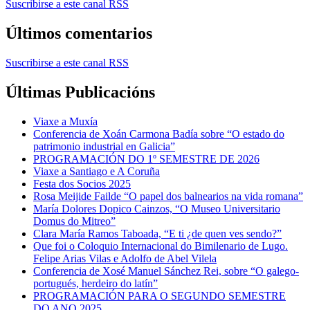
Suscribirse a este canal RSS
Últimos comentarios
Suscribirse a este canal RSS
Últimas Publicacións
Viaxe a Muxía
Conferencia de Xoán Carmona Badía sobre “O estado do
patrimonio industrial en Galicia”
PROGRAMACIÓN DO 1º SEMESTRE DE 2026
Viaxe a Santiago e A Coruña
Festa dos Socios 2025
Rosa Meijide Failde “O papel dos balnearios na vida romana”
María Dolores Dopico Cainzos, “O Museo Universitario
Domus do Mitreo”
Clara María Ramos Taboada, “E ti ¿de quen ves sendo?”
Que foi o Coloquio Internacional do Bimilenario de Lugo.
Felipe Arias Vilas e Adolfo de Abel Vilela
Conferencia de Xosé Manuel Sánchez Rei, sobre “O galego-
portugués, herdeiro do latín”
PROGRAMACIÓN PARA O SEGUNDO SEMESTRE
DO ANO 2025