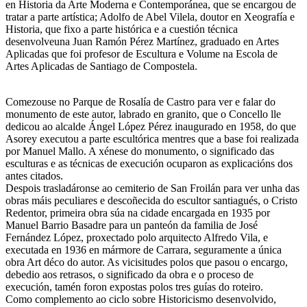
en Historia da Arte Moderna e Contemporánea, que se encargou de
tratar a parte artística; Adolfo de Abel Vilela, doutor en Xeografía e
Historia, que fixo a parte histórica e a cuestión técnica
desenvolveuna Juan Ramón Pérez Martínez, graduado en Artes
Aplicadas que foi profesor de Escultura e Volume na Escola de
Artes Aplicadas de Santiago de Compostela.
Comezouse no Parque de Rosalía de Castro para ver e falar do
monumento de este autor, labrado en granito, que o Concello lle
dedicou ao alcalde Ángel López Pérez inaugurado en 1958, do que
Asorey executou a parte escultórica mentres que a base foi realizada
por Manuel Mallo. A xénese do monumento, o significado das
esculturas e as técnicas de execución ocuparon as explicacións dos
antes citados.
Despois trasladáronse ao cemiterio de San Froilán para ver unha das
obras máis peculiares e descoñecida do escultor santiagués, o Cristo
Redentor, primeira obra súa na cidade encargada en 1935 por
Manuel Barrio Basadre para un panteón da familia de José
Fernández López, proxectado polo arquitecto Alfredo Vila, e
executada en 1936 en mármore de Carrara, seguramente a única
obra Art déco do autor. As vicisitudes polos que pasou o encargo,
debedio aos retrasos, o significado da obra e o proceso de
execución, tamén foron expostas polos tres guías do roteiro.
Como complemento ao ciclo sobre Historicismo desenvolvido,