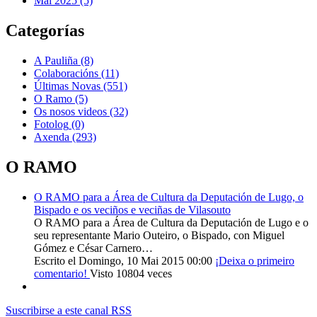
Mai 2025 (5)
Categorías
A Pauliña
(8)
Colaboracións
(11)
Últimas Novas
(551)
O Ramo
(5)
Os nosos videos
(32)
Fotolog
(0)
Axenda
(293)
O RAMO
O RAMO para a Área de Cultura da Deputación de Lugo, o
Bispado e os veciños e veciñas de Vilasouto
O RAMO para a Área de Cultura da Deputación de Lugo e o
seu representante Mario Outeiro, o Bispado, con Miguel
Gómez e César Carnero…
Escrito el Domingo, 10 Mai 2015 00:00
¡Deixa o primeiro
comentario!
Visto 10804 veces
Suscribirse a este canal RSS