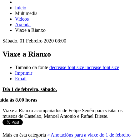
Inicio
Multimedia
Videos
Axenda
Viaxe a Rianxo
Sábado, 01 Febreiro 2020 08:00
Viaxe a Rianxo
Tamaño da fonte
decrease font size
increase font size
Imprimir
Email
Día 1 de febreiro, sábado.
aída ás 8,00 horas
Viaxe a Rianxo acompañados de Felipe Senén para visitar os
museos de Castelao, Manoel Antonio e Rafael Dieste.
Máis en ésta categoría
« Anotacións para a viaxe do 1 de febreiro