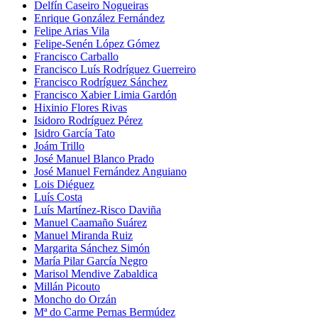
Delfín Caseiro Nogueiras
Enrique González Fernández
Felipe Arias Vila
Felipe-Senén López Gómez
Francisco Carballo
Francisco Luís Rodríguez Guerreiro
Francisco Rodríguez Sánchez
Francisco Xabier Limia Gardón
Hixinio Flores Rivas
Isidoro Rodríguez Pérez
Isidro García Tato
Joám Trillo
José Manuel Blanco Prado
José Manuel Fernández Anguiano
Lois Diéguez
Luís Costa
Luís Martínez-Risco Daviña
Manuel Caamaño Suárez
Manuel Miranda Ruiz
Margarita Sánchez Simón
María Pilar García Negro
Marisol Mendive Zabaldica
Millán Picouto
Moncho do Orzán
Mª do Carme Pernas Bermúdez