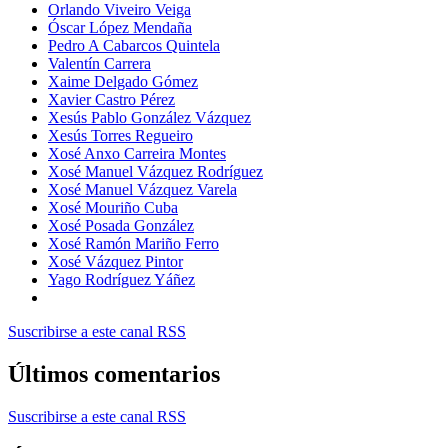
Orlando Viveiro Veiga
Óscar López Mendaña
Pedro A Cabarcos Quintela
Valentín Carrera
Xaime Delgado Gómez
Xavier Castro Pérez
Xesús Pablo González Vázquez
Xesús Torres Regueiro
Xosé Anxo Carreira Montes
Xosé Manuel Vázquez Rodríguez
Xosé Manuel Vázquez Varela
Xosé Mouriño Cuba
Xosé Posada González
Xosé Ramón Mariño Ferro
Xosé Vázquez Pintor
Yago Rodríguez Yáñez
Suscribirse a este canal RSS
Últimos comentarios
Suscribirse a este canal RSS