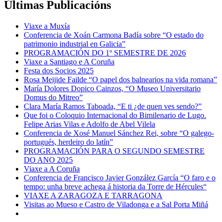
Últimas Publicacións
Viaxe a Muxía
Conferencia de Xoán Carmona Badía sobre “O estado do
patrimonio industrial en Galicia”
PROGRAMACIÓN DO 1º SEMESTRE DE 2026
Viaxe a Santiago e A Coruña
Festa dos Socios 2025
Rosa Meijide Failde “O papel dos balnearios na vida romana”
María Dolores Dopico Cainzos, “O Museo Universitario
Domus do Mitreo”
Clara María Ramos Taboada, “E ti ¿de quen ves sendo?”
Que foi o Coloquio Internacional do Bimilenario de Lugo.
Felipe Arias Vilas e Adolfo de Abel Vilela
Conferencia de Xosé Manuel Sánchez Rei, sobre “O galego-
portugués, herdeiro do latín”
PROGRAMACIÓN PARA O SEGUNDO SEMESTRE
DO ANO 2025
Viaxe a A Coruña
Conferencia de Francisco Javier González García “O faro e o
tempo: unha breve achega á historia da Torre de Hércules“
VIAXE A ZARAGOZA E TARRAGONA
Visitas ao Mueso e Castro de Viladonga e a Sal Porta Miñá