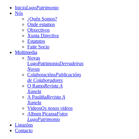
Inicio
LugoPatrimonio
Nós
¿Quén Somos?
Onde estamos
Obxectivos
Xunta Directiva
Estatutos
Faite Socio
Multimedia
Novas
LugoPatrimonio
Derradeiras
Novas
Colaboracións
Publicacións
de Colaboradores
O Ramo
Revista A
Xanela
A Pauliña
Revista A
Xanela
Videos
Os nosos videos
Album Picassa
Fotos
LugoPatrimonio
Ligazóns
Contacto