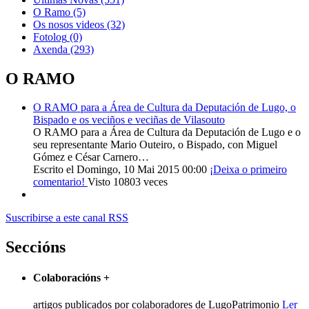
O Ramo
(5)
Os nosos videos
(32)
Fotolog
(0)
Axenda
(293)
O RAMO
O RAMO para a Área de Cultura da Deputación de Lugo, o
Bispado e os veciños e veciñas de Vilasouto
O RAMO para a Área de Cultura da Deputación de Lugo e o
seu representante Mario Outeiro, o Bispado, con Miguel
Gómez e César Carnero…
Escrito el Domingo, 10 Mai 2015 00:00
¡Deixa o primeiro
comentario!
Visto 10803 veces
Suscribirse a este canal RSS
Seccións
Colaboracións
+
artigos publicados por colaboradores de LugoPatrimonio
Ler