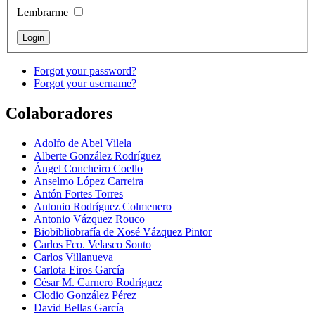
Lembrarme
Forgot your password?
Forgot your username?
Colaboradores
Adolfo de Abel Vilela
Alberte González Rodríguez
Ángel Concheiro Coello
Anselmo López Carreira
Antón Fortes Torres
Antonio Rodríguez Colmenero
Antonio Vázquez Rouco
Biobibliobrafía de Xosé Vázquez Pintor
Carlos Fco. Velasco Souto
Carlos Villanueva
Carlota Eiros García
César M. Carnero Rodríguez
Clodio González Pérez
David Bellas García