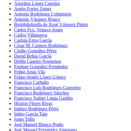
Anselmo López Carreira
Antón Fortes Torres
Antonio Rodríguez Colmenero
Antonio Vázquez Rouco
Biobibliobrafía de Xosé Vázquez Pintor
Carlos Fco. Velasco Souto
Carlos Villanueva
Carlota Eiros García
César M. Carnero Rodríguez
Clodio González Pérez
David Bellas García
Delfín Caseiro Nogueiras
Enrique González Fernández
Felipe Arias Vila
Felipe-Senén López Gómez
Francisco Carballo
Francisco Luís Rodríguez Guerreiro
Francisco Rodríguez Sánchez
Francisco Xabier Limia Gardón
Hixinio Flores Rivas
Isidoro Rodríguez Pérez
Isidro García Tato
Joám Trillo
José Manuel Blanco Prado
José Manuel Fernández Anguiano