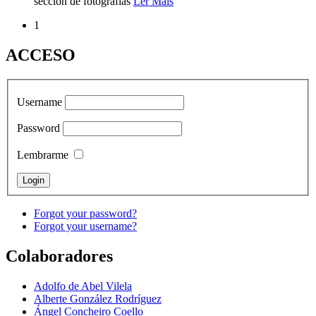
sección de fotografías
Ler Máis
1
ACCESO
Username
Password
Lembrarme
Forgot your password?
Forgot your username?
Colaboradores
Adolfo de Abel Vilela
Alberte González Rodríguez
Ángel Concheiro Coello