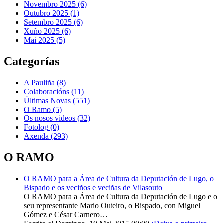
Novembro 2025 (6)
Outubro 2025 (1)
Setembro 2025 (6)
Xuño 2025 (6)
Mai 2025 (5)
Categorías
A Pauliña
(8)
Colaboracións
(11)
Últimas Novas
(551)
O Ramo
(5)
Os nosos videos
(32)
Fotolog
(0)
Axenda
(293)
O RAMO
O RAMO para a Área de Cultura da Deputación de Lugo, o
Bispado e os veciños e veciñas de Vilasouto
O RAMO para a Área de Cultura da Deputación de Lugo e o
seu representante Mario Outeiro, o Bispado, con Miguel
Gómez e César Carnero…