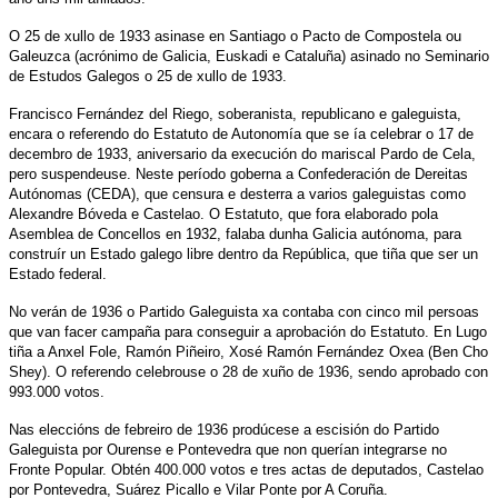
O 25 de xullo de 1933 asinase en Santiago o Pacto de Compostela ou
Galeuzca (acrónimo de Galicia, Euskadi e Cataluña) asinado no Seminario
de Estudos Galegos o 25 de xullo de 1933.
Francisco Fernández del Riego, soberanista, republicano e galeguista,
encara o referendo do Estatuto de Autonomía que se ía celebrar o 17 de
decembro de 1933, aniversario da execución do mariscal Pardo de Cela,
pero suspendeuse. Neste período goberna a Confederación de Dereitas
Autónomas (CEDA), que censura e desterra a varios galeguistas como
Alexandre Bóveda e Castelao. O Estatuto, que fora elaborado pola
Asemblea de Concellos en 1932, falaba dunha Galicia autónoma, para
construír un Estado galego libre dentro da República, que tiña que ser un
Estado federal.
No verán de 1936 o Partido Galeguista xa contaba con cinco mil persoas
que van facer campaña para conseguir a aprobación do Estatuto. En Lugo
tiña a Anxel Fole, Ramón Piñeiro, Xosé Ramón Fernández Oxea (Ben Cho
Shey). O referendo celebrouse o 28 de xuño de 1936, sendo aprobado con
993.000 votos.
Nas eleccións de febreiro de 1936 prodúcese a escisión do Partido
Galeguista por Ourense e Pontevedra que non querían integrarse no
Fronte Popular. Obtén 400.000 votos e tres actas de deputados, Castelao
por Pontevedra, Suárez Picallo e Vilar Ponte por A Coruña.