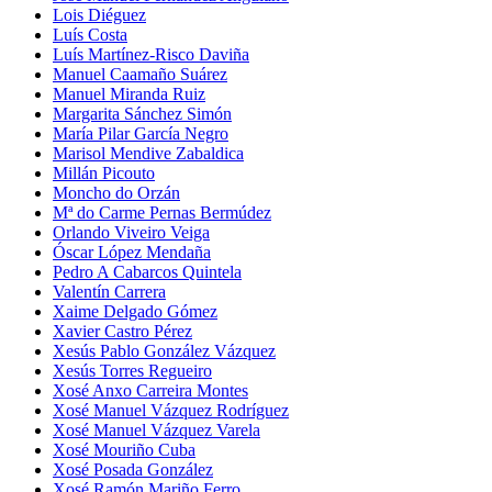
Lois Diéguez
Luís Costa
Luís Martínez-Risco Daviña
Manuel Caamaño Suárez
Manuel Miranda Ruiz
Margarita Sánchez Simón
María Pilar García Negro
Marisol Mendive Zabaldica
Millán Picouto
Moncho do Orzán
Mª do Carme Pernas Bermúdez
Orlando Viveiro Veiga
Óscar López Mendaña
Pedro A Cabarcos Quintela
Valentín Carrera
Xaime Delgado Gómez
Xavier Castro Pérez
Xesús Pablo González Vázquez
Xesús Torres Regueiro
Xosé Anxo Carreira Montes
Xosé Manuel Vázquez Rodríguez
Xosé Manuel Vázquez Varela
Xosé Mouriño Cuba
Xosé Posada González
Xosé Ramón Mariño Ferro