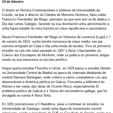
14 de febreiro
O doutor en Historia Contemporánea e profesor da Universidade da
Coruña, na que é director da Cátedra de Memoria Histórica, falou sobre
Francisco Fernández del Riego, persoeiro ao que este ano se lle dedica o
Día das Letras Galegas, facendo na súa disertación unha aproximación a
unha figura notable da nosa historia en clave republicana e nacionalista.
Naceu Francisco Fernández del Riego en Vilanova de Lourenzá (Lugo) o 7
de xaneiro de 1913, nunha familia numerosa de clase media, seu pai
estivera emigrado en Cuba e tiña unha tenda de tecidos. Fixo os primeiros
estudos na súa vila natal pasando en 1927 a facer o bacharelato ao
Colexio dos Escolapios de Monforte, onde xa publica os primeiros artigos
sendo na súa traxectoria un escritor prolífico.
Anque quería estudiar Filosofía e Letras, en 1929 pasou a estudiar Dereito
na Universidade Central de Madrid na época da chamada ditablanda do
xeneral Dámaso Berenguer, onde coñece a varios compañeiros cos que
desenvolverá a dinámica política en Galicia. Frecuenta a biblioteca do
Ateneo e lee varias das obras de Vicente Risco, especialmente
El
problema político de Galicia
e a
Teoría del nacionalismo gallego
, que foi
divulgado no xornal
A Nosa Terra
.
En 1931 proclamouse a II República, pasa a continuar os estudios na
Universidade de Santiago, sendo unha figura do movemento xuvenil