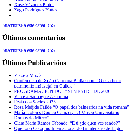
Xosé Vázquez Pintor
Yago Rodríguez Yáñez
Suscribirse a este canal RSS
Últimos comentarios
Suscribirse a este canal RSS
Últimas Publicacións
Viaxe a Muxía
Conferencia de Xoán Carmona Badía sobre “O estado do
patrimonio industrial en Galicia”
PROGRAMACIÓN DO 1º SEMESTRE DE 2026
Viaxe a Santiago e A Coruña
Festa dos Socios 2025
Rosa Meijide Failde “O papel dos balnearios na vida romana”
María Dolores Dopico Cainzos, “O Museo Universitario
Domus do Mitreo”
Clara María Ramos Taboada, “E ti ¿de quen ves sendo?”
Que foi o Coloquio Internacional do Bimilenario de Lugo.