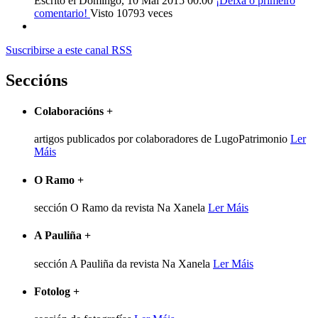
Escrito el Domingo, 10 Mai 2015 00:00
¡Deixa o primeiro
comentario!
Visto 10793 veces
Suscribirse a este canal RSS
Seccións
Colaboracións
+
artigos publicados por colaboradores de LugoPatrimonio
Ler
Máis
O Ramo
+
sección O Ramo da revista Na Xanela
Ler Máis
A Pauliña
+
sección A Pauliña da revista Na Xanela
Ler Máis
Fotolog
+