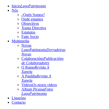
Inicio
LugoPatrimonio
Nós
¿Quén Somos?
Onde estamos
Obxectivos
Xunta Directiva
Estatutos
Faite Socio
Multimedia
Novas
LugoPatrimonio
Derradeiras
Novas
Colaboracións
Publicacións
de Colaboradores
O Ramo
Revista A
Xanela
A Pauliña
Revista A
Xanela
Videos
Os nosos videos
Album Picassa
Fotos
LugoPatrimonio
Ligazóns
Contacto