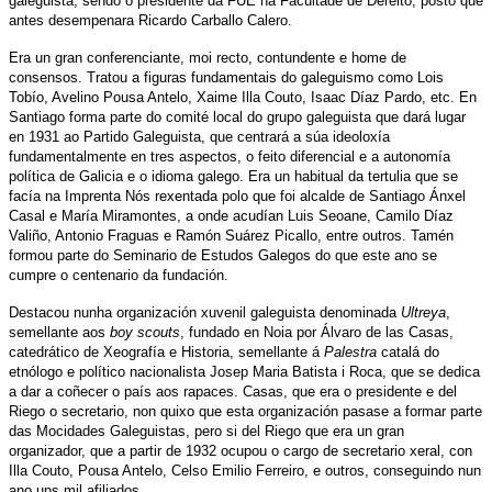
galeguista, sendo o presidente da FUE na Facultade de Dereito, posto que
antes desempenara Ricardo Carballo Calero.
Era un gran conferenciante, moi recto, contundente e home de
consensos. Tratou a figuras fundamentais do galeguismo como Lois
Tobío, Avelino Pousa Antelo, Xaime Illa Couto, Isaac Díaz Pardo, etc. En
Santiago forma parte do comité local do grupo galeguista que dará lugar
en 1931 ao Partido Galeguista, que centrará a súa ideoloxía
fundamentalmente en tres aspectos, o feito diferencial e a autonomía
política de Galicia e o idioma galego. Era un habitual da tertulia que se
facía na Imprenta Nós rexentada polo que foi alcalde de Santiago Ánxel
Casal e María Miramontes, a onde acudían Luis Seoane, Camilo Díaz
Valiño, Antonio Fraguas e Ramón Suárez Picallo, entre outros. Tamén
formou parte do Seminario de Estudos Galegos do que este ano se
cumpre o centenario da fundación.
Destacou nunha organización xuvenil galeguista denominada
Ultreya
,
semellante aos
boy scouts
, fundado en Noia por Álvaro de las Casas,
catedrático de Xeografía e Historia, semellante á
Palestra
catalá do
etnólogo e político nacionalista Josep Maria Batista i Roca, que se dedica
a dar a coñecer o país aos rapaces. Casas, que era o presidente e del
Riego o secretario, non quixo que esta organización pasase a formar parte
das Mocidades Galeguistas, pero si del Riego que era un gran
organizador, que a partir de 1932 ocupou o cargo de secretario xeral, con
Illa Couto, Pousa Antelo, Celso Emilio Ferreiro, e outros, conseguindo nun
ano uns mil afiliados.