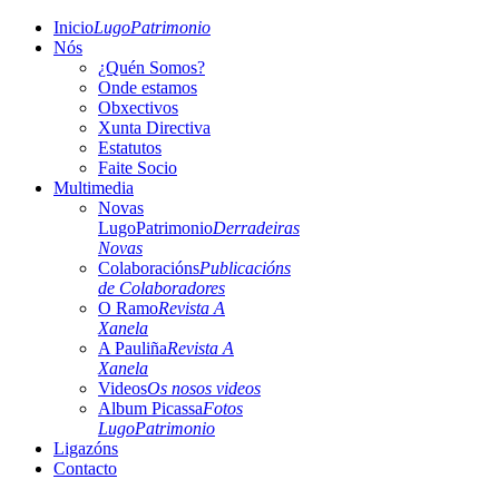
Inicio
LugoPatrimonio
Nós
¿Quén Somos?
Onde estamos
Obxectivos
Xunta Directiva
Estatutos
Faite Socio
Multimedia
Novas
LugoPatrimonio
Derradeiras
Novas
Colaboracións
Publicacións
de Colaboradores
O Ramo
Revista A
Xanela
A Pauliña
Revista A
Xanela
Videos
Os nosos videos
Album Picassa
Fotos
LugoPatrimonio
Ligazóns
Contacto