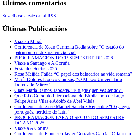
Últimos comentarios
Suscribirse a este canal RSS
Últimas Publicacións
Viaxe a Muxía
Conferencia de Xoán Carmona Badía sobre “O estado do
patrimonio industrial en Galicia”
PROGRAMACIÓN DO 1º SEMESTRE DE 2026
Viaxe a Santiago e A Coruña
Festa dos Socios 2025
Rosa Meijide Failde “O papel dos balnearios na vida romana”
María Dolores Dopico Cainzos, “O Museo Universitario
Domus do Mitreo”
Clara María Ramos Taboada, “E ti ¿de quen ves sendo?”
Que foi o Coloquio Internacional do Bimilenario de Lugo.
Felipe Arias Vilas e Adolfo de Abel Vilela
Conferencia de Xosé Manuel Sánchez Rei, sobre “O galego-
portugués, herdeiro do latín”
PROGRAMACIÓN PARA O SEGUNDO SEMESTRE
DO ANO 2025
Viaxe a A Coruña
Conferencia de Francisco Javier González García “O faro e o