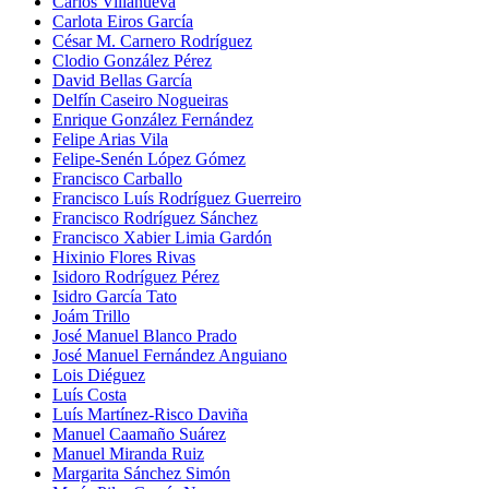
Carlos Villanueva
Carlota Eiros García
César M. Carnero Rodríguez
Clodio González Pérez
David Bellas García
Delfín Caseiro Nogueiras
Enrique González Fernández
Felipe Arias Vila
Felipe-Senén López Gómez
Francisco Carballo
Francisco Luís Rodríguez Guerreiro
Francisco Rodríguez Sánchez
Francisco Xabier Limia Gardón
Hixinio Flores Rivas
Isidoro Rodríguez Pérez
Isidro García Tato
Joám Trillo
José Manuel Blanco Prado
José Manuel Fernández Anguiano
Lois Diéguez
Luís Costa
Luís Martínez-Risco Daviña
Manuel Caamaño Suárez
Manuel Miranda Ruiz
Margarita Sánchez Simón