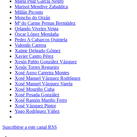
María Pilar García Negro
Marisol Mendive Zabaldica
Millán Picouto
Moncho do Orzán
Mª do Carme Pernas Bermúdez
Orlando Viveiro Veiga
Óscar López Mendaña
Pedro A Cabarcos Quintela
Valentín Carrera
Xaime Delgado Gómez
Xavier Castro Pérez
Xesús Pablo González Vázquez
Xesús Torres Regueiro
Xosé Anxo Carreira Montes
Xosé Manuel Vázquez Rodríguez
Xosé Manuel Vázquez Varela
Xosé Mouriño Cuba
Xosé Posada González
Xosé Ramón Mariño Ferro
Xosé Vázquez Pintor
Yago Rodríguez Yáñez
Suscribirse a este canal RSS