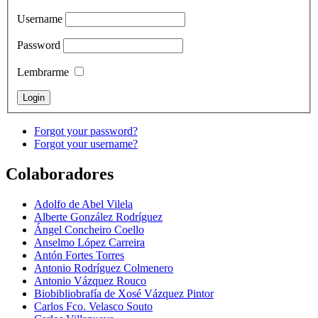
Username
Password
Lembrarme
Forgot your password?
Forgot your username?
Colaboradores
Adolfo de Abel Vilela
Alberte González Rodríguez
Ángel Concheiro Coello
Anselmo López Carreira
Antón Fortes Torres
Antonio Rodríguez Colmenero
Antonio Vázquez Rouco
Biobibliobrafía de Xosé Vázquez Pintor
Carlos Fco. Velasco Souto