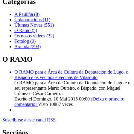
Categorías
A Pauliña
(8)
Colaboracións
(11)
Últimas Novas
(551)
O Ramo
(5)
Os nosos videos
(32)
Fotolog
(0)
Axenda
(293)
O RAMO
O RAMO para a Área de Cultura da Deputación de Lugo, o
Bispado e os veciños e veciñas de Vilasouto
O RAMO para a Área de Cultura da Deputación de Lugo e o
seu representante Mario Outeiro, o Bispado, con Miguel
Gómez e César Carnero…
Escrito el Domingo, 10 Mai 2015 00:00
¡Deixa o primeiro
comentario!
Visto 10807 veces
Suscribirse a este canal RSS
Seccións