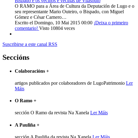
Bispado e os veciños e veciñas de Vilasouto
O RAMO para a Área de Cultura da Deputación de Lugo e o
seu representante Mario Outeiro, o Bispado, con Miguel
Gómez e César Carnero…
Escrito el Domingo, 10 Mai 2015 00:00
¡Deixa o primeiro
comentario!
Visto 10804 veces
Suscribirse a este canal RSS
Seccións
Colaboracións
+
artigos publicados por colaboradores de LugoPatrimonio
Ler
Máis
O Ramo
+
sección O Ramo da revista Na Xanela
Ler Máis
A Pauliña
+
sección A Pauliña da revista Na Xanela
Ler Máis