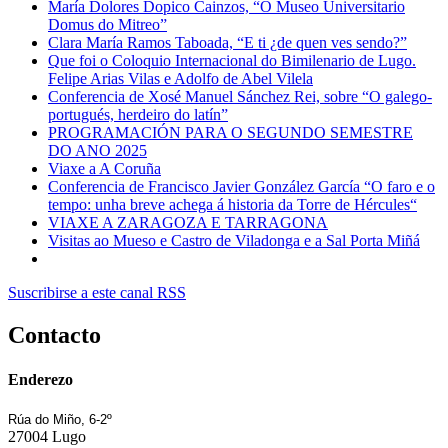
María Dolores Dopico Cainzos, “O Museo Universitario
Domus do Mitreo”
Clara María Ramos Taboada, “E ti ¿de quen ves sendo?”
Que foi o Coloquio Internacional do Bimilenario de Lugo.
Felipe Arias Vilas e Adolfo de Abel Vilela
Conferencia de Xosé Manuel Sánchez Rei, sobre “O galego-
portugués, herdeiro do latín”
PROGRAMACIÓN PARA O SEGUNDO SEMESTRE
DO ANO 2025
Viaxe a A Coruña
Conferencia de Francisco Javier González García “O faro e o
tempo: unha breve achega á historia da Torre de Hércules“
VIAXE A ZARAGOZA E TARRAGONA
Visitas ao Mueso e Castro de Viladonga e a Sal Porta Miñá
Suscribirse a este canal RSS
Contacto
Enderezo
Rúa do Miño, 6-2º
27004 Lugo