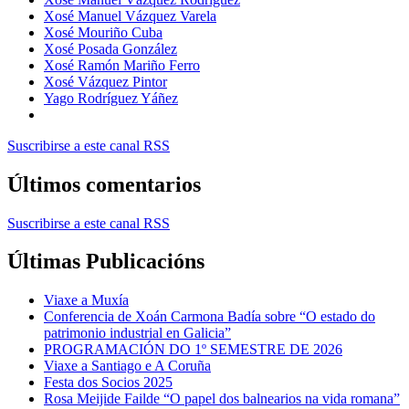
Xosé Manuel Vázquez Varela
Xosé Mouriño Cuba
Xosé Posada González
Xosé Ramón Mariño Ferro
Xosé Vázquez Pintor
Yago Rodríguez Yáñez
Suscribirse a este canal RSS
Últimos comentarios
Suscribirse a este canal RSS
Últimas Publicacións
Viaxe a Muxía
Conferencia de Xoán Carmona Badía sobre “O estado do
patrimonio industrial en Galicia”
PROGRAMACIÓN DO 1º SEMESTRE DE 2026
Viaxe a Santiago e A Coruña
Festa dos Socios 2025
Rosa Meijide Failde “O papel dos balnearios na vida romana”