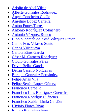
Adolfo de Abel Vilela
Alberte González Rodríguez
Ángel Concheiro Coello
Anselmo López Carreira
Antón Fortes Torres
Antonio Rodríguez Colmenero
Antonio Vázquez Rouco
Biobibliobrafía de Xosé Vázquez Pintor
Carlos Fco. Velasco Souto
Carlos Villanueva
Carlota Eiros García
César M. Carnero Rodríguez
Clodio González Pérez
David Bellas García
Delfín Caseiro Nogueiras
Enrique González Fernández
Felipe Arias Vila
Felipe-Senén López Gómez
Francisco Carballo
Francisco Luís Rodríguez Guerreiro
Francisco Rodríguez Sánchez
Francisco Xabier Limia Gardón
Hixinio Flores Rivas
Isidoro Rodríguez Pérez