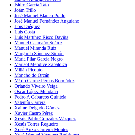
Isidro García Tato
Joám Trillo
José Manuel Blanco Prado
José Manuel Fernández Anguiano
Lois Diéguez
Luís Costa
Luís Martínez-Risco Daviña
Manuel Caamaño Suárez
Manuel Miranda Ruiz
Margarita Sánchez Simón
María Pilar García Negro
Marisol Mendive Zabaldica
Millán Picouto
Moncho do Orzán
Mª do Carme Pernas Bermúdez
Orlando Viveiro Veiga
Óscar López Mendaña
Pedro A Cabarcos Quintela
Valentín Carrera
Xaime Delgado Gómez
Xavier Castro Pérez
Xesús Pablo González Vázquez
Xesús Torres Regueiro
Xosé Anxo Carreira Montes
Xosé Manuel Vázquez Rodríguez