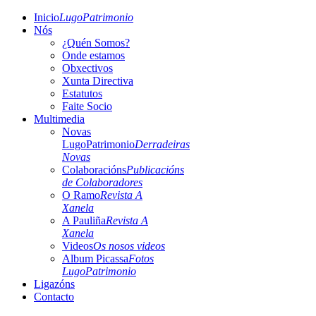
Inicio
LugoPatrimonio
Nós
¿Quén Somos?
Onde estamos
Obxectivos
Xunta Directiva
Estatutos
Faite Socio
Multimedia
Novas
LugoPatrimonio
Derradeiras
Novas
Colaboracións
Publicacións
de Colaboradores
O Ramo
Revista A
Xanela
A Pauliña
Revista A
Xanela
Videos
Os nosos videos
Album Picassa
Fotos
LugoPatrimonio
Ligazóns
Contacto