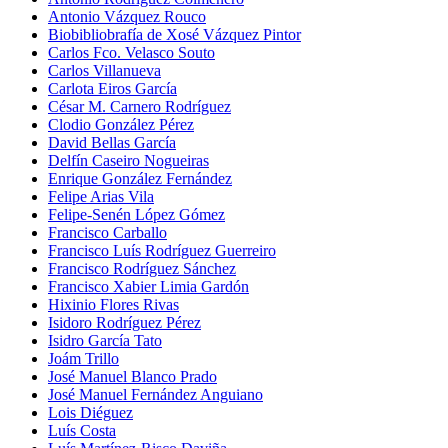
Antonio Vázquez Rouco
Biobibliobrafía de Xosé Vázquez Pintor
Carlos Fco. Velasco Souto
Carlos Villanueva
Carlota Eiros García
César M. Carnero Rodríguez
Clodio González Pérez
David Bellas García
Delfín Caseiro Nogueiras
Enrique González Fernández
Felipe Arias Vila
Felipe-Senén López Gómez
Francisco Carballo
Francisco Luís Rodríguez Guerreiro
Francisco Rodríguez Sánchez
Francisco Xabier Limia Gardón
Hixinio Flores Rivas
Isidoro Rodríguez Pérez
Isidro García Tato
Joám Trillo
José Manuel Blanco Prado
José Manuel Fernández Anguiano
Lois Diéguez
Luís Costa