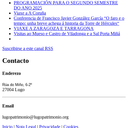
PROGRAMACIÓN PARA O SEGUNDO SEMESTRE
DO ANO 2025
Viaxe a A Coruña
Conferencia de Francisco Javier González García “O faro e o
tempo: unha breve achega á historia da Torre de Hércules“
VIAXE A ZARAGOZA E TARRAGONA
Visitas ao Mueso e Castro de Viladonga e a Sal Porta Miñá
Suscribirse a este canal RSS
Contacto
Enderezo
Rúa do Miño, 6-2º
27004 Lugo
Email
lugopatrimonio@lugopatrimonio.org
Inicio
|
Nota Legal
|
Privacidade
|
Cookies