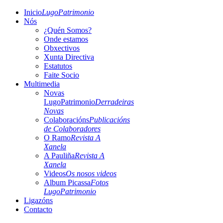
Inicio
LugoPatrimonio
Nós
¿Quén Somos?
Onde estamos
Obxectivos
Xunta Directiva
Estatutos
Faite Socio
Multimedia
Novas
LugoPatrimonio
Derradeiras
Novas
Colaboracións
Publicacións
de Colaboradores
O Ramo
Revista A
Xanela
A Pauliña
Revista A
Xanela
Videos
Os nosos videos
Album Picassa
Fotos
LugoPatrimonio
Ligazóns
Contacto