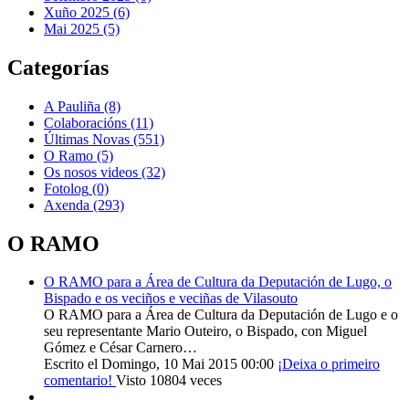
Xuño 2025 (6)
Mai 2025 (5)
Categorías
A Pauliña
(8)
Colaboracións
(11)
Últimas Novas
(551)
O Ramo
(5)
Os nosos videos
(32)
Fotolog
(0)
Axenda
(293)
O RAMO
O RAMO para a Área de Cultura da Deputación de Lugo, o
Bispado e os veciños e veciñas de Vilasouto
O RAMO para a Área de Cultura da Deputación de Lugo e o
seu representante Mario Outeiro, o Bispado, con Miguel
Gómez e César Carnero…
Escrito el Domingo, 10 Mai 2015 00:00
¡Deixa o primeiro
comentario!
Visto 10804 veces