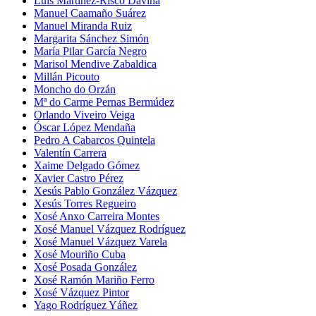
Luís Martínez-Risco Daviña
Manuel Caamaño Suárez
Manuel Miranda Ruiz
Margarita Sánchez Simón
María Pilar García Negro
Marisol Mendive Zabaldica
Millán Picouto
Moncho do Orzán
Mª do Carme Pernas Bermúdez
Orlando Viveiro Veiga
Óscar López Mendaña
Pedro A Cabarcos Quintela
Valentín Carrera
Xaime Delgado Gómez
Xavier Castro Pérez
Xesús Pablo González Vázquez
Xesús Torres Regueiro
Xosé Anxo Carreira Montes
Xosé Manuel Vázquez Rodríguez
Xosé Manuel Vázquez Varela
Xosé Mouriño Cuba
Xosé Posada González
Xosé Ramón Mariño Ferro
Xosé Vázquez Pintor
Yago Rodríguez Yáñez