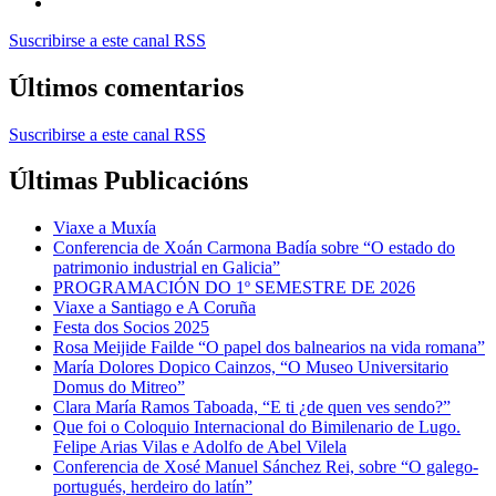
Suscribirse a este canal RSS
Últimos comentarios
Suscribirse a este canal RSS
Últimas Publicacións
Viaxe a Muxía
Conferencia de Xoán Carmona Badía sobre “O estado do
patrimonio industrial en Galicia”
PROGRAMACIÓN DO 1º SEMESTRE DE 2026
Viaxe a Santiago e A Coruña
Festa dos Socios 2025
Rosa Meijide Failde “O papel dos balnearios na vida romana”
María Dolores Dopico Cainzos, “O Museo Universitario
Domus do Mitreo”
Clara María Ramos Taboada, “E ti ¿de quen ves sendo?”
Que foi o Coloquio Internacional do Bimilenario de Lugo.
Felipe Arias Vilas e Adolfo de Abel Vilela
Conferencia de Xosé Manuel Sánchez Rei, sobre “O galego-
portugués, herdeiro do latín”