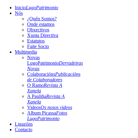
Inicio
LugoPatrimonio
Nós
¿Quén Somos?
Onde estamos
Obxectivos
Xunta Directiva
Estatutos
Faite Socio
Multimedia
Novas
LugoPatrimonio
Derradeiras
Novas
Colaboracións
Publicacións
de Colaboradores
O Ramo
Revista A
Xanela
A Pauliña
Revista A
Xanela
Videos
Os nosos videos
Album Picassa
Fotos
LugoPatrimonio
Ligazóns
Contacto