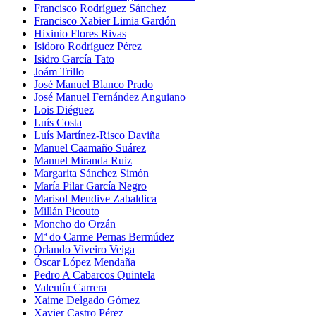
Francisco Rodríguez Sánchez
Francisco Xabier Limia Gardón
Hixinio Flores Rivas
Isidoro Rodríguez Pérez
Isidro García Tato
Joám Trillo
José Manuel Blanco Prado
José Manuel Fernández Anguiano
Lois Diéguez
Luís Costa
Luís Martínez-Risco Daviña
Manuel Caamaño Suárez
Manuel Miranda Ruiz
Margarita Sánchez Simón
María Pilar García Negro
Marisol Mendive Zabaldica
Millán Picouto
Moncho do Orzán
Mª do Carme Pernas Bermúdez
Orlando Viveiro Veiga
Óscar López Mendaña
Pedro A Cabarcos Quintela
Valentín Carrera
Xaime Delgado Gómez
Xavier Castro Pérez