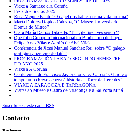
PROGRAMACIÓN DO 1º SEMESTRE DE 2026
Viaxe a Santiago e A Coruña
Festa dos Socios 2025
Rosa Meijide Failde “O papel dos balnearios na vida romana”
María Dolores Dopico Cainzos, “O Museo Universitario
Domus do Mitreo”
Clara María Ramos Taboada, “E ti ¿de quen ves sendo?”
Que foi o Coloquio Internacional do Bimilenario de Lugo.
Felipe Arias Vilas e Adolfo de Abel Vilela
Conferencia de Xosé Manuel Sánchez Rei, sobre “O galego-
portugués, herdeiro do latín”
PROGRAMACIÓN PARA O SEGUNDO SEMESTRE
DO ANO 2025
Viaxe a A Coruña
Conferencia de Francisco Javier González García “O faro e o
tempo: unha breve achega á historia da Torre de Hércules“
VIAXE A ZARAGOZA E TARRAGONA
Visitas ao Mueso e Castro de Viladonga e a Sal Porta Miñá
Suscribirse a este canal RSS
Contacto
Enderezo