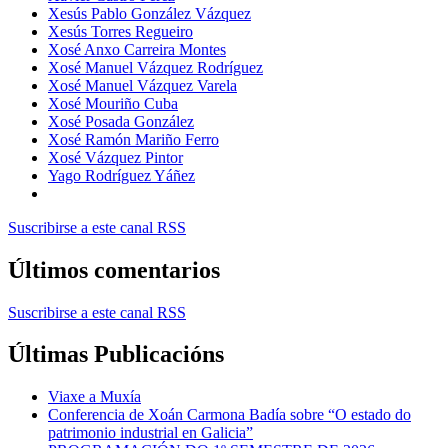
Xesús Pablo González Vázquez
Xesús Torres Regueiro
Xosé Anxo Carreira Montes
Xosé Manuel Vázquez Rodríguez
Xosé Manuel Vázquez Varela
Xosé Mouriño Cuba
Xosé Posada González
Xosé Ramón Mariño Ferro
Xosé Vázquez Pintor
Yago Rodríguez Yáñez
Suscribirse a este canal RSS
Últimos comentarios
Suscribirse a este canal RSS
Últimas Publicacións
Viaxe a Muxía
Conferencia de Xoán Carmona Badía sobre “O estado do
patrimonio industrial en Galicia”