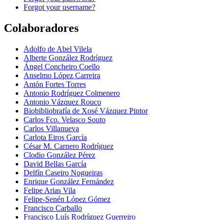
Forgot your username?
Colaboradores
Adolfo de Abel Vilela
Alberte González Rodríguez
Ángel Concheiro Coello
Anselmo López Carreira
Antón Fortes Torres
Antonio Rodríguez Colmenero
Antonio Vázquez Rouco
Biobibliobrafía de Xosé Vázquez Pintor
Carlos Fco. Velasco Souto
Carlos Villanueva
Carlota Eiros García
César M. Carnero Rodríguez
Clodio González Pérez
David Bellas García
Delfín Caseiro Nogueiras
Enrique González Fernández
Felipe Arias Vila
Felipe-Senén López Gómez
Francisco Carballo
Francisco Luís Rodríguez Guerreiro