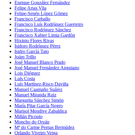
Enrique González Fernández
Felipe Arias Vila
Felipe-Senén López Gómez
Francisco Carballo
Francisco Luís Rodríguez Guerreiro
Francisco Rodríguez Sánchez
Francisco Xabier Limia Gardón
Hixinio Flores Rivas
Isidoro Rodríguez Pérez
Isidro García Tato
Joám Trillo
José Manuel Blanco Prado
José Manuel Fernández Anguiano
Lois Diéguez
Luís Costa
Luís Martínez-Risco Daviña
Manuel Caamaño Suárez
Manuel Miranda Ruiz
Margarita Sánchez Simón
María Pilar García Negro
Marisol Mendive Zabaldica
Millán Picouto
Moncho do Orzán
Mª do Carme Pernas Bermúdez
Orlando Viveiro Veiga