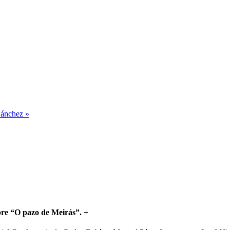
Sánchez »
bre “O pazo de Meirás”.
+