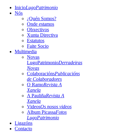
Inicio
LugoPatrimonio
Nós
¿Quén Somos?
Onde estamos
Obxectivos
Xunta Directiva
Estatutos
Faite Socio
Multimedia
Novas
LugoPatrimonio
Derradeiras
Novas
Colaboracións
Publicacións
de Colaboradores
O Ramo
Revista A
Xanela
A Pauliña
Revista A
Xanela
Videos
Os nosos videos
Album Picassa
Fotos
LugoPatrimonio
Ligazóns
Contacto