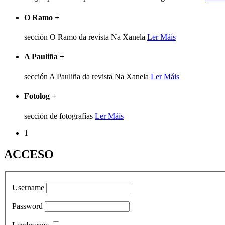
O Ramo
+
sección O Ramo da revista Na Xanela
Ler Máis
A Pauliña
+
sección A Pauliña da revista Na Xanela
Ler Máis
Fotolog
+
sección de fotografías
Ler Máis
1
ACCESO
Username
Password