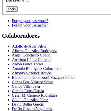
Lembrarme
Forgot your password?
Forgot your username?
Colaboradores
Adolfo de Abel Vilela
Alberte González Rodríguez
Ángel Concheiro Coello
Anselmo López Carreira
Antón Fortes Torres
Antonio Rodríguez Colmenero
Antonio Vázquez Rouco
Biobibliobrafía de Xosé Vázquez Pintor
Carlos Fco. Velasco Souto
Carlos Villanueva
Carlota Eiros García
César M. Carnero Rodríguez
Clodio González Pérez
David Bellas García
Delfín Caseiro Nogueiras