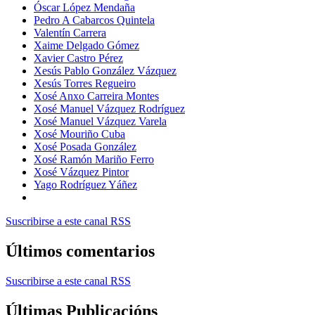
Óscar López Mendaña
Pedro A Cabarcos Quintela
Valentín Carrera
Xaime Delgado Gómez
Xavier Castro Pérez
Xesús Pablo González Vázquez
Xesús Torres Regueiro
Xosé Anxo Carreira Montes
Xosé Manuel Vázquez Rodríguez
Xosé Manuel Vázquez Varela
Xosé Mouriño Cuba
Xosé Posada González
Xosé Ramón Mariño Ferro
Xosé Vázquez Pintor
Yago Rodríguez Yáñez
Suscribirse a este canal RSS
Últimos comentarios
Suscribirse a este canal RSS
Últimas Publicacións