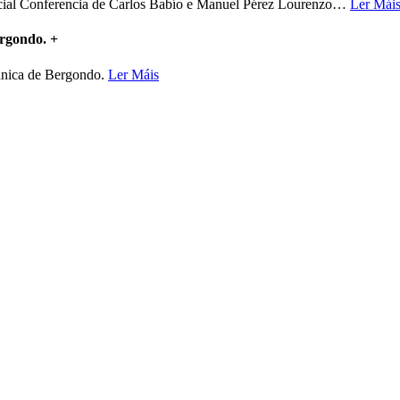
ncial Conferencia de Carlos Babío e Manuel Pérez Lourenzo
…
Ler Mái
ergondo.
+
mánica de Bergondo.
Ler Máis