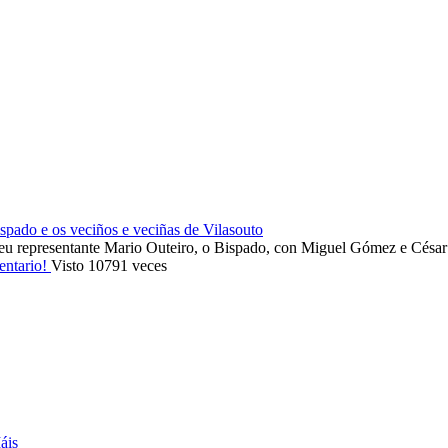
ado e os veciños e veciñas de Vilasouto
eu representante Mario Outeiro, o Bispado, con Miguel Gómez e Cés
entario!
Visto 10791 veces
áis