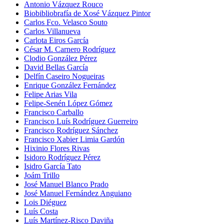
Antonio Vázquez Rouco
Biobibliobrafía de Xosé Vázquez Pintor
Carlos Fco. Velasco Souto
Carlos Villanueva
Carlota Eiros García
César M. Carnero Rodríguez
Clodio González Pérez
David Bellas García
Delfín Caseiro Nogueiras
Enrique González Fernández
Felipe Arias Vila
Felipe-Senén López Gómez
Francisco Carballo
Francisco Luís Rodríguez Guerreiro
Francisco Rodríguez Sánchez
Francisco Xabier Limia Gardón
Hixinio Flores Rivas
Isidoro Rodríguez Pérez
Isidro García Tato
Joám Trillo
José Manuel Blanco Prado
José Manuel Fernández Anguiano
Lois Diéguez
Luís Costa
Luís Martínez-Risco Daviña