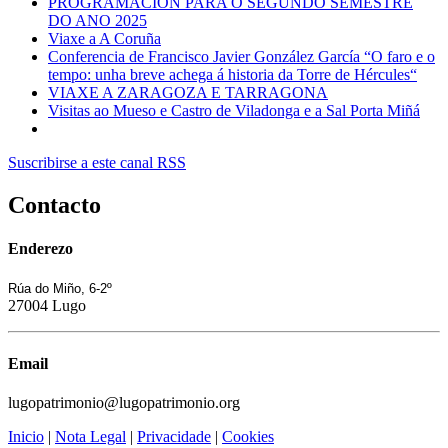
PROGRAMACIÓN PARA O SEGUNDO SEMESTRE
DO ANO 2025
Viaxe a A Coruña
Conferencia de Francisco Javier González García “O faro e o
tempo: unha breve achega á historia da Torre de Hércules“
VIAXE A ZARAGOZA E TARRAGONA
Visitas ao Mueso e Castro de Viladonga e a Sal Porta Miñá
Suscribirse a este canal RSS
Contacto
Enderezo
Rúa do Miño, 6-2º
27004 Lugo
Email
lugopatrimonio@lugopatrimonio.org
Inicio
|
Nota Legal
|
Privacidade
|
Cookies