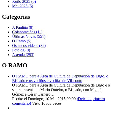
Xuño 2025 (6)
Mai 2025 (5)
Categorías
A Pauliña
(8)
Colaboracións
(11)
Últimas Novas
(551)
O Ramo
(5)
Os nosos videos
(32)
Fotolog
(0)
Axenda
(293)
O RAMO
O RAMO para a Área de Cultura da Deputación de Lugo, o
Bispado e os veciños e veciñas de Vilasouto
O RAMO para a Área de Cultura da Deputación de Lugo e o
seu representante Mario Outeiro, o Bispado, con Miguel
Gómez e César Carnero…
Escrito el Domingo, 10 Mai 2015 00:00
¡Deixa o primeiro
comentario!
Visto 10803 veces