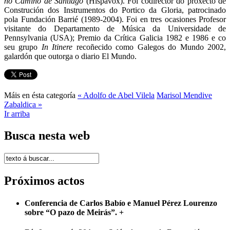
no Camiño de Santiago
(Hispavox). Foi codirector do proxecto de
Construción dos Instrumentos do Portico da Gloria, patrocinado
pola Fundación Barrié (1989-2004). Foi en tres ocasiones Profesor
visitante do Departamento de Música da Universidade de
Pennsylvania (USA); Premio da Crítica Galicia 1982 e 1986 e co
seu grupo
In Itinere
recoñecido como Galegos do Mundo 2002,
galardón que outorga o diario El Mundo.
Máis en ésta categoría
« Adolfo de Abel Vilela
Marisol Mendive
Zabaldica »
Ir arriba
Busca nesta web
Próximos actos
Conferencia de Carlos Babío e Manuel Pérez Lourenzo
sobre “O pazo de Meirás”.
+