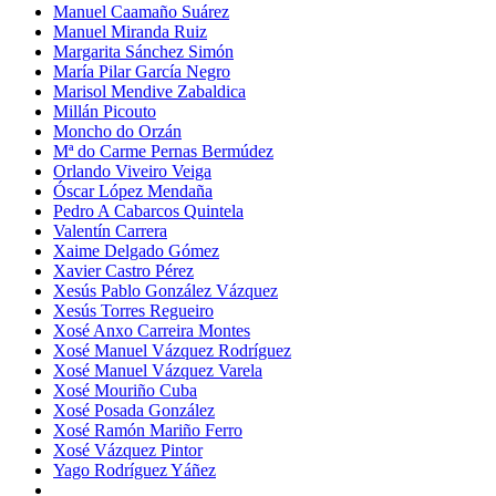
Manuel Caamaño Suárez
Manuel Miranda Ruiz
Margarita Sánchez Simón
María Pilar García Negro
Marisol Mendive Zabaldica
Millán Picouto
Moncho do Orzán
Mª do Carme Pernas Bermúdez
Orlando Viveiro Veiga
Óscar López Mendaña
Pedro A Cabarcos Quintela
Valentín Carrera
Xaime Delgado Gómez
Xavier Castro Pérez
Xesús Pablo González Vázquez
Xesús Torres Regueiro
Xosé Anxo Carreira Montes
Xosé Manuel Vázquez Rodríguez
Xosé Manuel Vázquez Varela
Xosé Mouriño Cuba
Xosé Posada González
Xosé Ramón Mariño Ferro
Xosé Vázquez Pintor
Yago Rodríguez Yáñez