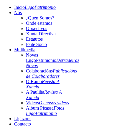
Inicio
LugoPatrimonio
Nós
¿Quén Somos?
Onde estamos
Obxectivos
Xunta Directiva
Estatutos
Faite Socio
Multimedia
Novas
LugoPatrimonio
Derradeiras
Novas
Colaboracións
Publicacións
de Colaboradores
O Ramo
Revista A
Xanela
A Pauliña
Revista A
Xanela
Videos
Os nosos videos
Album Picassa
Fotos
LugoPatrimonio
Ligazóns
Contacto