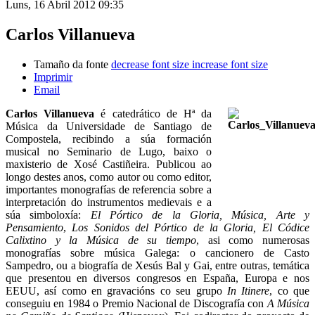
Luns, 16 Abril 2012 09:35
Carlos Villanueva
Tamaño da fonte
decrease font size
increase font size
Imprimir
Email
Carlos Villanueva
é catedrático de Hª da
Música da Universidade de Santiago de
Compostela, recibindo a súa formación
musical no Seminario de Lugo, baixo o
maxisterio de Xosé Castiñeira. Publicou ao
longo destes anos, como autor ou como editor,
importantes monografías de referencia sobre a
interpretación do instrumentos medievais e a
súa simboloxía:
El Pórtico de la Gloria, Música, Arte y
Pensamiento
,
Los Sonidos del Pórtico de la Gloria, El Códice
Calixtino y la Música de su tiempo
, asi como numerosas
monografías sobre música Galega: o cancionero de Casto
Sampedro, ou a biografía de Xesús Bal y Gai, entre outras, temática
que presentou en diversos congresos en España, Europa e nos
EEUU, así como en gravacións co seu grupo
In Itinere
, co que
conseguiu en 1984 o Premio Nacional de Discografía con
A Música