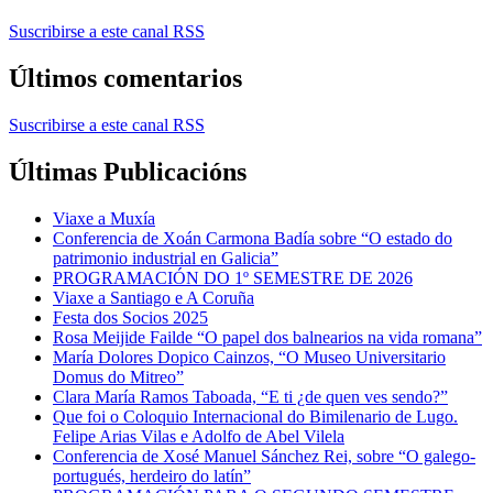
Suscribirse a este canal RSS
Últimos comentarios
Suscribirse a este canal RSS
Últimas Publicacións
Viaxe a Muxía
Conferencia de Xoán Carmona Badía sobre “O estado do
patrimonio industrial en Galicia”
PROGRAMACIÓN DO 1º SEMESTRE DE 2026
Viaxe a Santiago e A Coruña
Festa dos Socios 2025
Rosa Meijide Failde “O papel dos balnearios na vida romana”
María Dolores Dopico Cainzos, “O Museo Universitario
Domus do Mitreo”
Clara María Ramos Taboada, “E ti ¿de quen ves sendo?”
Que foi o Coloquio Internacional do Bimilenario de Lugo.
Felipe Arias Vilas e Adolfo de Abel Vilela
Conferencia de Xosé Manuel Sánchez Rei, sobre “O galego-
portugués, herdeiro do latín”