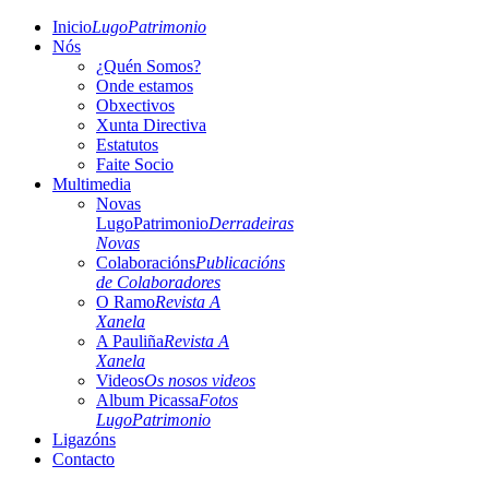
Inicio
LugoPatrimonio
Nós
¿Quén Somos?
Onde estamos
Obxectivos
Xunta Directiva
Estatutos
Faite Socio
Multimedia
Novas
LugoPatrimonio
Derradeiras
Novas
Colaboracións
Publicacións
de Colaboradores
O Ramo
Revista A
Xanela
A Pauliña
Revista A
Xanela
Videos
Os nosos videos
Album Picassa
Fotos
LugoPatrimonio
Ligazóns
Contacto