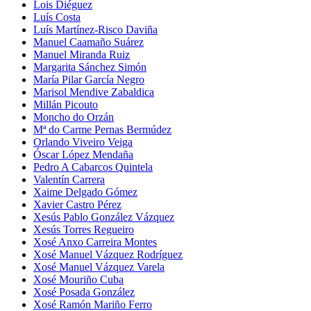
Lois Diéguez
Luís Costa
Luís Martínez-Risco Daviña
Manuel Caamaño Suárez
Manuel Miranda Ruiz
Margarita Sánchez Simón
María Pilar García Negro
Marisol Mendive Zabaldica
Millán Picouto
Moncho do Orzán
Mª do Carme Pernas Bermúdez
Orlando Viveiro Veiga
Óscar López Mendaña
Pedro A Cabarcos Quintela
Valentín Carrera
Xaime Delgado Gómez
Xavier Castro Pérez
Xesús Pablo González Vázquez
Xesús Torres Regueiro
Xosé Anxo Carreira Montes
Xosé Manuel Vázquez Rodríguez
Xosé Manuel Vázquez Varela
Xosé Mouriño Cuba
Xosé Posada González
Xosé Ramón Mariño Ferro