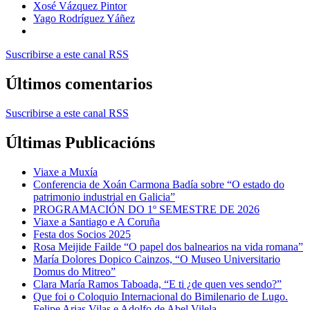
Xosé Vázquez Pintor
Yago Rodríguez Yáñez
Suscribirse a este canal RSS
Últimos comentarios
Suscribirse a este canal RSS
Últimas Publicacións
Viaxe a Muxía
Conferencia de Xoán Carmona Badía sobre “O estado do
patrimonio industrial en Galicia”
PROGRAMACIÓN DO 1º SEMESTRE DE 2026
Viaxe a Santiago e A Coruña
Festa dos Socios 2025
Rosa Meijide Failde “O papel dos balnearios na vida romana”
María Dolores Dopico Cainzos, “O Museo Universitario
Domus do Mitreo”
Clara María Ramos Taboada, “E ti ¿de quen ves sendo?”
Que foi o Coloquio Internacional do Bimilenario de Lugo.
Felipe Arias Vilas e Adolfo de Abel Vilela