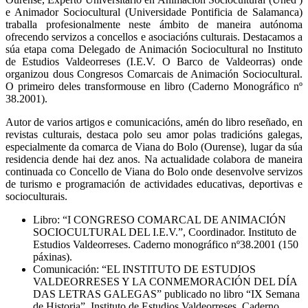
e Animador Sociocultural (Universidade Pontificia de Salamanca)
traballa profesionalmente neste ámbito de maneira autónoma
ofrecendo servizos a concellos e asociacións culturais. Destacamos a
súa etapa coma Delegado de Animación Sociocultural no Instituto
de Estudios Valdeorreses (I.E.V. O Barco de Valdeorras) onde
organizou dous Congresos Comarcais de Animación Sociocultural.
O primeiro deles transformouse en libro (Caderno Monográfico nº
38.2001).
Autor de varios artigos e comunicacións, amén do libro reseñado, en
revistas culturais, destaca polo seu amor polas tradicións galegas,
especialmente da comarca de Viana do Bolo (Ourense), lugar da súa
residencia dende hai dez anos. Na actualidade colabora de maneira
continuada co Concello de Viana do Bolo onde desenvolve servizos
de turismo e programación de actividades educativas, deportivas e
socioculturais.
Libro: “I CONGRESO COMARCAL DE ANIMACIÓN
SOCIOCULTURAL DEL I.E.V.”, Coordinador. Instituto de
Estudios Valdeorreses. Caderno monográfico nº38.2001 (150
páxinas).
Comunicación: “EL INSTITUTO DE ESTUDIOS
VALDEORRESES Y LA CONMEMORACIÓN DEL DÍA
DAS LETRAS GALEGAS” publicado no libro “IX Semana
de Historia”, Instituto de Estudios Valdeorreses, Caderno