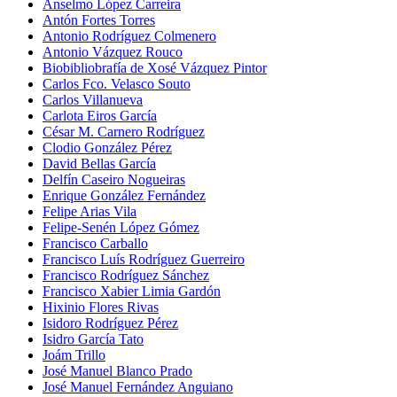
Anselmo López Carreira
Antón Fortes Torres
Antonio Rodríguez Colmenero
Antonio Vázquez Rouco
Biobibliobrafía de Xosé Vázquez Pintor
Carlos Fco. Velasco Souto
Carlos Villanueva
Carlota Eiros García
César M. Carnero Rodríguez
Clodio González Pérez
David Bellas García
Delfín Caseiro Nogueiras
Enrique González Fernández
Felipe Arias Vila
Felipe-Senén López Gómez
Francisco Carballo
Francisco Luís Rodríguez Guerreiro
Francisco Rodríguez Sánchez
Francisco Xabier Limia Gardón
Hixinio Flores Rivas
Isidoro Rodríguez Pérez
Isidro García Tato
Joám Trillo
José Manuel Blanco Prado
José Manuel Fernández Anguiano