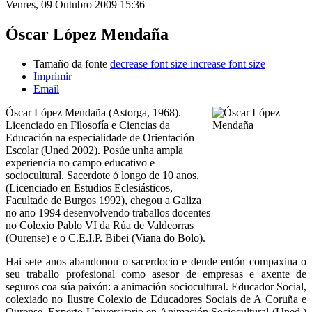
Venres, 09 Outubro 2009 15:36
Óscar López Mendaña
Tamaño da fonte
decrease font size
increase font size
Imprimir
Email
Óscar López Mendaña (Astorga, 1968).
Licenciado en Filosofía e Ciencias da
Educación na especialidade de Orientación
Escolar (Uned 2002). Posúe unha ampla
experiencia no campo educativo e
sociocultural. Sacerdote ó longo de 10 anos,
(Licenciado en Estudios Eclesiásticos,
Facultade de Burgos 1992), chegou a Galiza
no ano 1994 desenvolvendo traballos docentes
no Colexio Pablo VI da Rúa de Valdeorras
(Ourense) e o C.E.I.P. Bibei (Viana do Bolo).
Hai sete anos abandonou o sacerdocio e dende entón compaxina o
seu traballo profesional como asesor de empresas e axente de
seguros coa súa paixón: a animación sociocultural. Educador Social,
colexiado no Ilustre Colexio de Educadores Sociais de A Coruña e
Ourense, Experto Universitario en Animación Sociocultural (Uned )