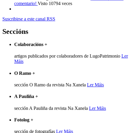
comentario!
Visto 10794 veces
Suscribirse a este canal RSS
Seccións
Colaboracións
+
artigos publicados por colaboradores de LugoPatrimonio
Ler
Máis
O Ramo
+
sección O Ramo da revista Na Xanela
Ler Máis
A Pauliña
+
sección A Pauliña da revista Na Xanela
Ler Máis
Fotolog
+
sección de fotografías
Ler Máis