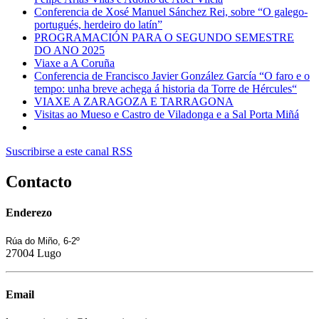
Conferencia de Xosé Manuel Sánchez Rei, sobre “O galego-
portugués, herdeiro do latín”
PROGRAMACIÓN PARA O SEGUNDO SEMESTRE
DO ANO 2025
Viaxe a A Coruña
Conferencia de Francisco Javier González García “O faro e o
tempo: unha breve achega á historia da Torre de Hércules“
VIAXE A ZARAGOZA E TARRAGONA
Visitas ao Mueso e Castro de Viladonga e a Sal Porta Miñá
Suscribirse a este canal RSS
Contacto
Enderezo
Rúa do Miño, 6-2º
27004 Lugo
Email