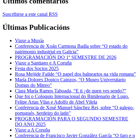
Últimos comentarios
Suscribirse a este canal RSS
Últimas Publicacións
Viaxe a Muxía
Conferencia de Xoán Carmona Badía sobre “O estado do
patrimonio industrial en Galicia”
PROGRAMACIÓN DO 1º SEMESTRE DE 2026
Viaxe a Santiago e A Coruña
Festa dos Socios 2025
Rosa Meijide Failde “O papel dos balnearios na vida romana”
María Dolores Dopico Cainzos, “O Museo Universitario
Domus do Mitreo”
Clara María Ramos Taboada, “E ti ¿de quen ves sendo?”
Que foi o Coloquio Internacional do Bimilenario de Lugo.
Felipe Arias Vilas e Adolfo de Abel Vilela
Conferencia de Xosé Manuel Sánchez Rei, sobre “O galego-
portugués, herdeiro do latín”
PROGRAMACIÓN PARA O SEGUNDO SEMESTRE
DO ANO 2025
Viaxe a A Coruña
Conferencia de Francisco Javier González García “O faro e o