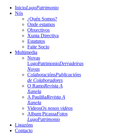
Inicio
LugoPatrimonio
Nós
¿Quén Somos?
Onde estamos
Obxectivos
Xunta Directiva
Estatutos
Faite Socio
Multimedia
Novas
LugoPatrimonio
Derradeiras
Novas
Colaboracións
Publicacións
de Colaboradores
O Ramo
Revista A
Xanela
A Pauliña
Revista A
Xanela
Videos
Os nosos videos
Album Picassa
Fotos
LugoPatrimonio
Ligazóns
Contacto