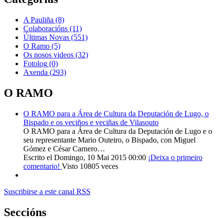
A Pauliña
(8)
Colaboracións
(11)
Últimas Novas
(551)
O Ramo
(5)
Os nosos videos
(32)
Fotolog
(0)
Axenda
(293)
O RAMO
O RAMO para a Área de Cultura da Deputación de Lugo, o
Bispado e os veciños e veciñas de Vilasouto
O RAMO para a Área de Cultura da Deputación de Lugo e o
seu representante Mario Outeiro, o Bispado, con Miguel
Gómez e César Carnero…
Escrito el Domingo, 10 Mai 2015 00:00
¡Deixa o primeiro
comentario!
Visto 10805 veces
Suscribirse a este canal RSS
Seccións