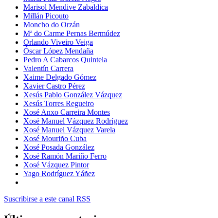
Marisol Mendive Zabaldica
Millán Picouto
Moncho do Orzán
Mª do Carme Pernas Bermúdez
Orlando Viveiro Veiga
Óscar López Mendaña
Pedro A Cabarcos Quintela
Valentín Carrera
Xaime Delgado Gómez
Xavier Castro Pérez
Xesús Pablo González Vázquez
Xesús Torres Regueiro
Xosé Anxo Carreira Montes
Xosé Manuel Vázquez Rodríguez
Xosé Manuel Vázquez Varela
Xosé Mouriño Cuba
Xosé Posada González
Xosé Ramón Mariño Ferro
Xosé Vázquez Pintor
Yago Rodríguez Yáñez
Suscribirse a este canal RSS