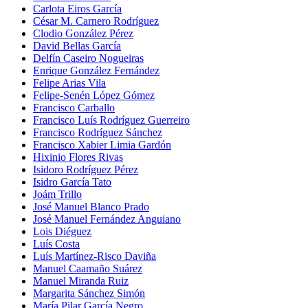
Carlota Eiros García
César M. Carnero Rodríguez
Clodio González Pérez
David Bellas García
Delfín Caseiro Nogueiras
Enrique González Fernández
Felipe Arias Vila
Felipe-Senén López Gómez
Francisco Carballo
Francisco Luís Rodríguez Guerreiro
Francisco Rodríguez Sánchez
Francisco Xabier Limia Gardón
Hixinio Flores Rivas
Isidoro Rodríguez Pérez
Isidro García Tato
Joám Trillo
José Manuel Blanco Prado
José Manuel Fernández Anguiano
Lois Diéguez
Luís Costa
Luís Martínez-Risco Daviña
Manuel Caamaño Suárez
Manuel Miranda Ruiz
Margarita Sánchez Simón
María Pilar García Negro