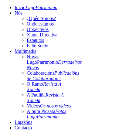
Inicio
LugoPatrimonio
Nós
¿Quén Somos?
Onde estamos
Obxectivos
Xunta Directiva
Estatutos
Faite Socio
Multimedia
Novas
LugoPatrimonio
Derradeiras
Novas
Colaboracións
Publicacións
de Colaboradores
O Ramo
Revista A
Xanela
A Pauliña
Revista A
Xanela
Videos
Os nosos videos
Album Picassa
Fotos
LugoPatrimonio
Ligazóns
Contacto