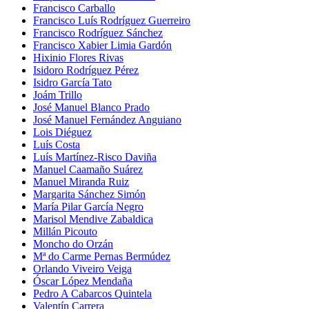
Francisco Carballo
Francisco Luís Rodríguez Guerreiro
Francisco Rodríguez Sánchez
Francisco Xabier Limia Gardón
Hixinio Flores Rivas
Isidoro Rodríguez Pérez
Isidro García Tato
Joám Trillo
José Manuel Blanco Prado
José Manuel Fernández Anguiano
Lois Diéguez
Luís Costa
Luís Martínez-Risco Daviña
Manuel Caamaño Suárez
Manuel Miranda Ruiz
Margarita Sánchez Simón
María Pilar García Negro
Marisol Mendive Zabaldica
Millán Picouto
Moncho do Orzán
Mª do Carme Pernas Bermúdez
Orlando Viveiro Veiga
Óscar López Mendaña
Pedro A Cabarcos Quintela
Valentín Carrera