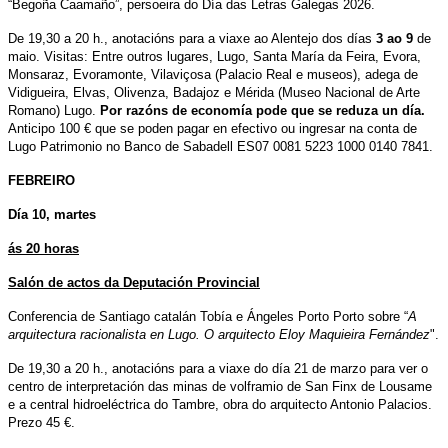
“Begoña Caamaño”, persoeira do Día das Letras Galegas 2026.
De 19,30 a 20 h., anotacións para a viaxe ao Alentejo dos días
3 ao 9
de
maio. Visitas: Entre outros lugares, Lugo, Santa María da Feira, Evora,
Monsaraz, Evoramonte, Vilaviçosa (Palacio Real e museos), adega de
Vidigueira, Elvas, Olivenza, Badajoz e Mérida (Museo Nacional de Arte
Romano) Lugo.
Por razóns de economía pode que se reduza un día.
Anticipo 100 € que se poden pagar en efectivo ou ingresar na conta de
Lugo Patrimonio no Banco de Sabadell ES07 0081 5223 1000 0140 7841.
FEBREIRO
Día 10, martes
ás 20 horas
Salón de actos da Deputación Provincial
Conferencia de Santiago catalán Tobía e Ángeles Porto Porto sobre “
A
arquitectura racionalista en Lugo. O arquitecto Eloy Maquieira Fernández
".
De 19,30 a 20 h., anotacións para a viaxe do día 21 de marzo para ver o
centro de interpretación das minas de volframio de San Finx de Lousame
e a central hidroeléctrica do Tambre, obra do arquitecto Antonio Palacios.
Prezo 45 €.