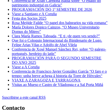
Conferencia de Xoán Carmona Badía sobre “O estado do
patrimonio industrial en Galicia”
PROGRAMACIÓN DO 1º SEMESTRE DE 2026
Viaxe a Santiago e A Coruña
Festa dos Socios 2025
Rosa Meijide Failde “O papel dos balnearios na vida romana”
María Dolores Dopico Cainzos, “O Museo Universitario
Domus do Mitreo”
Clara María Ramos Taboada, “E ti ¿de quen ves sendo?”
Que foi o Coloquio Internacional do Bimilenario de Lugo.
Felipe Arias Vilas e Adolfo de Abel Vilela
Conferencia de Xosé Manuel Sánchez Rei, sobre “O galego-
portugués, herdeiro do latín”
PROGRAMACIÓN PARA O SEGUNDO SEMESTRE
DO ANO 2025
Viaxe a A Coruña
Conferencia de Francisco Javier González García “O faro e o
tempo: unha breve achega á historia da Torre de Hércules“
VIAXE A ZARAGOZA E TARRAGONA
Visitas ao Mueso e Castro de Viladonga e a Sal Porta Miñá
Suscribirse a este canal RSS
Contacto