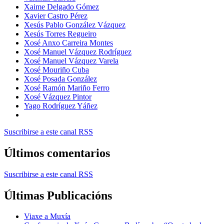
Xaime Delgado Gómez
Xavier Castro Pérez
Xesús Pablo González Vázquez
Xesús Torres Regueiro
Xosé Anxo Carreira Montes
Xosé Manuel Vázquez Rodríguez
Xosé Manuel Vázquez Varela
Xosé Mouriño Cuba
Xosé Posada González
Xosé Ramón Mariño Ferro
Xosé Vázquez Pintor
Yago Rodríguez Yáñez
Suscribirse a este canal RSS
Últimos comentarios
Suscribirse a este canal RSS
Últimas Publicacións
Viaxe a Muxía