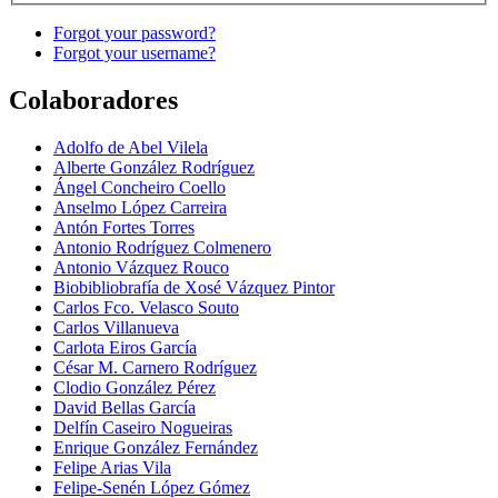
Forgot your password?
Forgot your username?
Colaboradores
Adolfo de Abel Vilela
Alberte González Rodríguez
Ángel Concheiro Coello
Anselmo López Carreira
Antón Fortes Torres
Antonio Rodríguez Colmenero
Antonio Vázquez Rouco
Biobibliobrafía de Xosé Vázquez Pintor
Carlos Fco. Velasco Souto
Carlos Villanueva
Carlota Eiros García
César M. Carnero Rodríguez
Clodio González Pérez
David Bellas García
Delfín Caseiro Nogueiras
Enrique González Fernández
Felipe Arias Vila
Felipe-Senén López Gómez