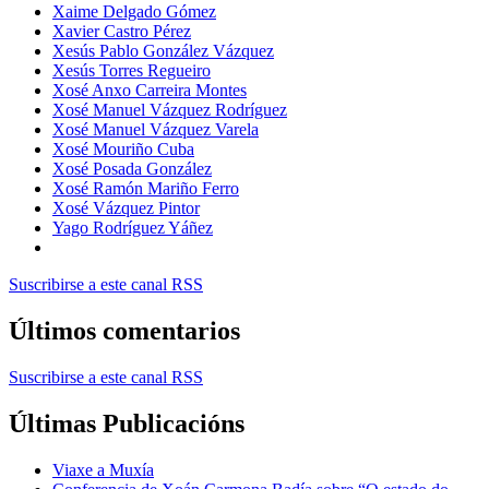
Xaime Delgado Gómez
Xavier Castro Pérez
Xesús Pablo González Vázquez
Xesús Torres Regueiro
Xosé Anxo Carreira Montes
Xosé Manuel Vázquez Rodríguez
Xosé Manuel Vázquez Varela
Xosé Mouriño Cuba
Xosé Posada González
Xosé Ramón Mariño Ferro
Xosé Vázquez Pintor
Yago Rodríguez Yáñez
Suscribirse a este canal RSS
Últimos comentarios
Suscribirse a este canal RSS
Últimas Publicacións
Viaxe a Muxía