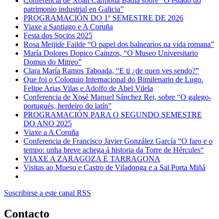
Conferencia de Xoán Carmona Badía sobre “O estado do
patrimonio industrial en Galicia”
PROGRAMACIÓN DO 1º SEMESTRE DE 2026
Viaxe a Santiago e A Coruña
Festa dos Socios 2025
Rosa Meijide Failde “O papel dos balnearios na vida romana”
María Dolores Dopico Cainzos, “O Museo Universitario
Domus do Mitreo”
Clara María Ramos Taboada, “E ti ¿de quen ves sendo?”
Que foi o Coloquio Internacional do Bimilenario de Lugo.
Felipe Arias Vilas e Adolfo de Abel Vilela
Conferencia de Xosé Manuel Sánchez Rei, sobre “O galego-
portugués, herdeiro do latín”
PROGRAMACIÓN PARA O SEGUNDO SEMESTRE
DO ANO 2025
Viaxe a A Coruña
Conferencia de Francisco Javier González García “O faro e o
tempo: unha breve achega á historia da Torre de Hércules“
VIAXE A ZARAGOZA E TARRAGONA
Visitas ao Mueso e Castro de Viladonga e a Sal Porta Miñá
Suscribirse a este canal RSS
Contacto