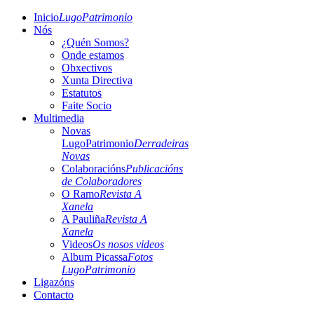
Inicio
LugoPatrimonio
Nós
¿Quén Somos?
Onde estamos
Obxectivos
Xunta Directiva
Estatutos
Faite Socio
Multimedia
Novas
LugoPatrimonio
Derradeiras
Novas
Colaboracións
Publicacións
de Colaboradores
O Ramo
Revista A
Xanela
A Pauliña
Revista A
Xanela
Videos
Os nosos videos
Album Picassa
Fotos
LugoPatrimonio
Ligazóns
Contacto