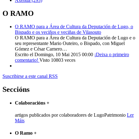
Axenda
(293)
O RAMO
O RAMO para a Área de Cultura da Deputación de Lugo, o
Bispado e os veciños e veciñas de Vilasouto
O RAMO para a Área de Cultura da Deputación de Lugo e o
seu representante Mario Outeiro, o Bispado, con Miguel
Gómez e César Carnero…
Escrito el Domingo, 10 Mai 2015 00:00
¡Deixa o primeiro
comentario!
Visto 10803 veces
Suscribirse a este canal RSS
Seccións
Colaboracións
+
artigos publicados por colaboradores de LugoPatrimonio
Ler
Máis
O Ramo
+