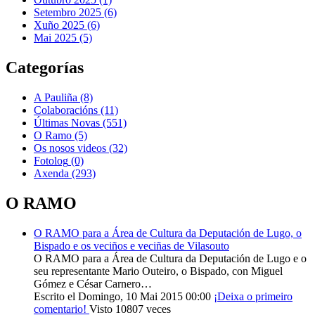
Setembro 2025 (6)
Xuño 2025 (6)
Mai 2025 (5)
Categorías
A Pauliña
(8)
Colaboracións
(11)
Últimas Novas
(551)
O Ramo
(5)
Os nosos videos
(32)
Fotolog
(0)
Axenda
(293)
O RAMO
O RAMO para a Área de Cultura da Deputación de Lugo, o
Bispado e os veciños e veciñas de Vilasouto
O RAMO para a Área de Cultura da Deputación de Lugo e o
seu representante Mario Outeiro, o Bispado, con Miguel
Gómez e César Carnero…
Escrito el Domingo, 10 Mai 2015 00:00
¡Deixa o primeiro
comentario!
Visto 10807 veces