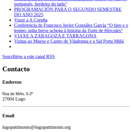
portugués, herdeiro do latín”
PROGRAMACIÓN PARA O SEGUNDO SEMESTRE
DO ANO 2025
Viaxe a A Coruña
Conferencia de Francisco Javier González García “O faro e o
tempo: unha breve achega á historia da Torre de Hércules“
VIAXE A ZARAGOZA E TARRAGONA
Visitas ao Mueso e Castro de Viladonga e a Sal Porta Miñá
Suscribirse a este canal RSS
Contacto
Enderezo
Rúa do Miño, 6-2º
27004 Lugo
Email
lugopatrimonio@lugopatrimonio.org