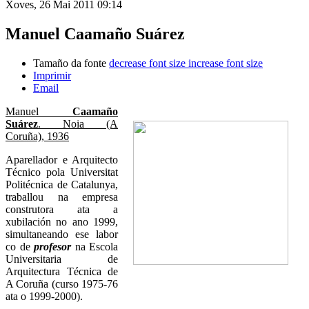
Xoves, 26 Mai 2011 09:14
Manuel Caamaño Suárez
Tamaño da fonte
decrease font size
increase font size
Imprimir
Email
Manuel
Caamaño
Suárez
. Noia (A
Coruña), 1936
Aparellador e Arquitecto
Técnico pola Universitat
Politécnica de Catalunya,
traballou na empresa
construtora ata a
xubilación no ano 1999,
simultaneando ese labor
co de
profesor
na Escola
Universitaria de
Arquitectura Técnica de
A Coruña (curso 1975-76
ata o 1999-2000).