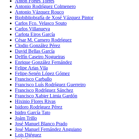
Antón Fortes Torres
Antonio Rodríguez Colmenero
Antonio Vázquez Rouco
Biobibliobrafía de Xosé Vázquez Pintor
Carlos Fco. Velasco Souto
Carlos Villanueva
Carlota Eiros García
César M. Carnero Rodríguez
Clodio González Pérez
David Bellas García
Delfín Caseiro Nogueiras
Enrique González Fernández
Felipe Arias Vila
Felipe-Senén López Gómez
Francisco Carballo
Francisco Luís Rodríguez Guerreiro
Francisco Rodríguez Sánchez
Francisco Xabier Limia Gardón
Hixinio Flores Rivas
Isidoro Rodríguez Pérez
Isidro García Tato
Joám Trillo
José Manuel Blanco Prado
José Manuel Fernández Anguiano
Lois Diéguez