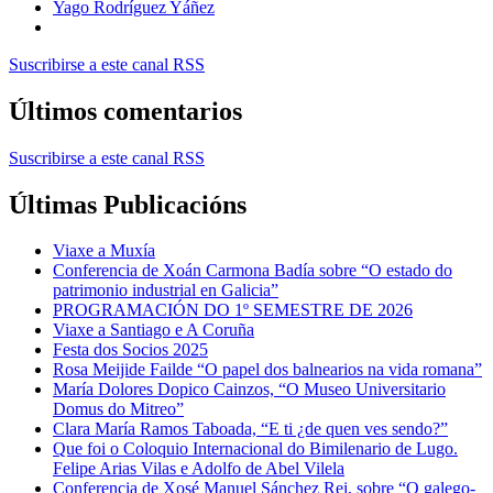
Yago Rodríguez Yáñez
Suscribirse a este canal RSS
Últimos comentarios
Suscribirse a este canal RSS
Últimas Publicacións
Viaxe a Muxía
Conferencia de Xoán Carmona Badía sobre “O estado do
patrimonio industrial en Galicia”
PROGRAMACIÓN DO 1º SEMESTRE DE 2026
Viaxe a Santiago e A Coruña
Festa dos Socios 2025
Rosa Meijide Failde “O papel dos balnearios na vida romana”
María Dolores Dopico Cainzos, “O Museo Universitario
Domus do Mitreo”
Clara María Ramos Taboada, “E ti ¿de quen ves sendo?”
Que foi o Coloquio Internacional do Bimilenario de Lugo.
Felipe Arias Vilas e Adolfo de Abel Vilela
Conferencia de Xosé Manuel Sánchez Rei, sobre “O galego-