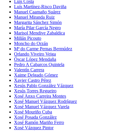
Luís Costa
Luís Martínez-Risco Daviña
Manuel Caamaño Suárez
Manuel Miranda Ruiz
Margarita Sánchez Simón
María Pilar García Negro
Marisol Mendive Zabaldica
Millán Picouto
Moncho do Orzán
Mª do Carme Pernas Bermúdez
Orlando Viveiro Veiga
Óscar López Mendaña
Pedro A Cabarcos Quintela
Valentín Carrera
Xaime Delgado Gómez
Xavier Castro Pérez
Xesús Pablo González Vázquez
Xesús Torres Regueiro
Xosé Anxo Carreira Montes
Xosé Manuel Vázquez Rodríguez
Xosé Manuel Vázquez Varela
Xosé Mouriño Cuba
Xosé Posada González
Xosé Ramón Mariño Ferro
Xosé Vázquez Pintor