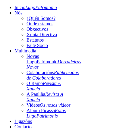
Inicio
LugoPatrimonio
Nós
¿Quén Somos?
Onde estamos
Obxectivos
Xunta Directiva
Estatutos
Faite Socio
Multimedia
Novas
LugoPatrimonio
Derradeiras
Novas
Colaboracións
Publicacións
de Colaboradores
O Ramo
Revista A
Xanela
A Pauliña
Revista A
Xanela
Videos
Os nosos videos
Album Picassa
Fotos
LugoPatrimonio
Ligazóns
Contacto