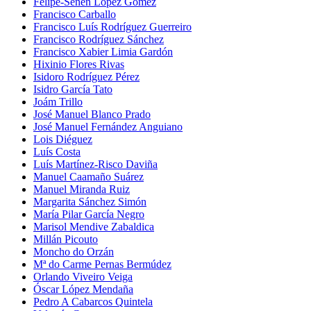
Felipe-Senén López Gómez
Francisco Carballo
Francisco Luís Rodríguez Guerreiro
Francisco Rodríguez Sánchez
Francisco Xabier Limia Gardón
Hixinio Flores Rivas
Isidoro Rodríguez Pérez
Isidro García Tato
Joám Trillo
José Manuel Blanco Prado
José Manuel Fernández Anguiano
Lois Diéguez
Luís Costa
Luís Martínez-Risco Daviña
Manuel Caamaño Suárez
Manuel Miranda Ruiz
Margarita Sánchez Simón
María Pilar García Negro
Marisol Mendive Zabaldica
Millán Picouto
Moncho do Orzán
Mª do Carme Pernas Bermúdez
Orlando Viveiro Veiga
Óscar López Mendaña
Pedro A Cabarcos Quintela