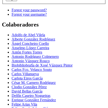
Forgot your password?
Forgot your username?
Colaboradores
Adolfo de Abel Vilela
Alberte González Rodríguez
Ángel Concheiro Coello
Anselmo López Carreira
Antón Fortes Torres
Antonio Rodríguez Colmenero
Antonio Vázquez Rouco
Biobibliobrafía de Xosé Vázquez Pintor
Carlos Fco. Velasco Souto
Carlos Villanueva
Carlota Eiros García
César M. Carnero Rodríguez
Clodio González Pérez
David Bellas García
Delfín Caseiro Nogueiras
Enrique González Fernández
Felipe Arias Vila