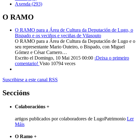
Axenda
(293)
O RAMO
O RAMO para a Área de Cultura da Deputación de Lugo, o
Bispado e os veciños e veciñas de Vilasouto
O RAMO para a Área de Cultura da Deputación de Lugo e o
seu representante Mario Outeiro, o Bispado, con Miguel
Gómez e César Carnero…
Escrito el Domingo, 10 Mai 2015 00:00
¡Deixa o primeiro
comentario!
Visto 10794 veces
Suscribirse a este canal RSS
Seccións
Colaboracións
+
artigos publicados por colaboradores de LugoPatrimonio
Ler
Máis
O Ramo
+