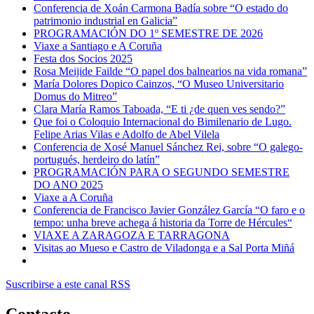
Conferencia de Xoán Carmona Badía sobre “O estado do
patrimonio industrial en Galicia”
PROGRAMACIÓN DO 1º SEMESTRE DE 2026
Viaxe a Santiago e A Coruña
Festa dos Socios 2025
Rosa Meijide Failde “O papel dos balnearios na vida romana”
María Dolores Dopico Cainzos, “O Museo Universitario
Domus do Mitreo”
Clara María Ramos Taboada, “E ti ¿de quen ves sendo?”
Que foi o Coloquio Internacional do Bimilenario de Lugo.
Felipe Arias Vilas e Adolfo de Abel Vilela
Conferencia de Xosé Manuel Sánchez Rei, sobre “O galego-
portugués, herdeiro do latín”
PROGRAMACIÓN PARA O SEGUNDO SEMESTRE
DO ANO 2025
Viaxe a A Coruña
Conferencia de Francisco Javier González García “O faro e o
tempo: unha breve achega á historia da Torre de Hércules“
VIAXE A ZARAGOZA E TARRAGONA
Visitas ao Mueso e Castro de Viladonga e a Sal Porta Miñá
Suscribirse a este canal RSS