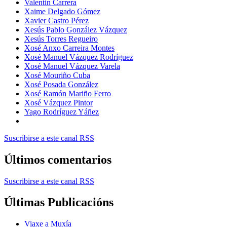
Valentín Carrera
Xaime Delgado Gómez
Xavier Castro Pérez
Xesús Pablo González Vázquez
Xesús Torres Regueiro
Xosé Anxo Carreira Montes
Xosé Manuel Vázquez Rodríguez
Xosé Manuel Vázquez Varela
Xosé Mouriño Cuba
Xosé Posada González
Xosé Ramón Mariño Ferro
Xosé Vázquez Pintor
Yago Rodríguez Yáñez
Suscribirse a este canal RSS
Últimos comentarios
Suscribirse a este canal RSS
Últimas Publicacións
Viaxe a Muxía