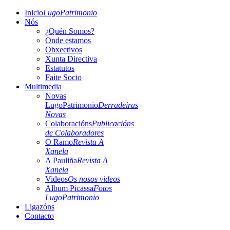
Inicio
LugoPatrimonio
Nós
¿Quén Somos?
Onde estamos
Obxectivos
Xunta Directiva
Estatutos
Faite Socio
Multimedia
Novas
LugoPatrimonio
Derradeiras
Novas
Colaboracións
Publicacións
de Colaboradores
O Ramo
Revista A
Xanela
A Pauliña
Revista A
Xanela
Videos
Os nosos videos
Album Picassa
Fotos
LugoPatrimonio
Ligazóns
Contacto