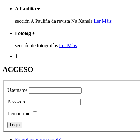
A Pauliña
+
sección A Pauliña da revista Na Xanela
Ler Máis
Fotolog
+
sección de fotografías
Ler Máis
1
ACCESO
Username
Password
Lembrarme
Forgot your password?