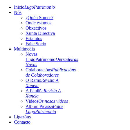
Inicio
LugoPatrimonio
Nós
¿Quén Somos?
Onde estamos
Obxectivos
Xunta Directiva
Estatutos
Faite Socio
Multimedia
Novas
LugoPatrimonio
Derradeiras
Novas
Colaboracións
Publicacións
de Colaboradores
O Ramo
Revista A
Xanela
A Pauliña
Revista A
Xanela
Videos
Os nosos videos
Album Picassa
Fotos
LugoPatrimonio
Ligazóns
Contacto