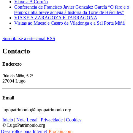
Viaxe a A Coruña
Conferencia de Francisco Javier González García “O faro e o
tempo: unha breve achega á historia da Torre de Hércules“
VIAXE A ZARAGOZA E TARRAGONA
Visitas ao Mueso e Castro de Viladonga e a Sal Porta Miñá
Suscribirse a este canal RSS
Contacto
Enderezo
Rúa do Miño, 6-2º
27004 Lugo
Email
lugopatrimonio@lugopatrimonio.org
Inicio
|
Nota Legal
|
Privacidade
|
Cookies
© LugoPatrimonio.org
Desarrollos para Internet
Prodain.com