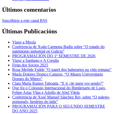
Últimos comentarios
Suscribirse a este canal RSS
Últimas Publicacións
Viaxe a Muxía
Conferencia de Xoán Carmona Badía sobre “O estado do
patrimonio industrial en Galicia”
PROGRAMACIÓN DO 1º SEMESTRE DE 2026
Viaxe a Santiago e A Coruña
Festa dos Socios 2025
Rosa Meijide Failde “O papel dos balnearios na vida romana”
María Dolores Dopico Cainzos, “O Museo Universitario
Domus do Mitreo”
Clara María Ramos Taboada, “E ti ¿de quen ves sendo?”
Que foi o Coloquio Internacional do Bimilenario de Lugo.
Felipe Arias Vilas e Adolfo de Abel Vilela
Conferencia de Xosé Manuel Sánchez Rei, sobre “O galego-
portugués, herdeiro do latín”
PROGRAMACIÓN PARA O SEGUNDO SEMESTRE
DO ANO 2025