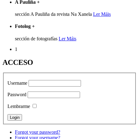
A Pauliña
+
sección A Pauliña da revista Na Xanela
Ler Máis
Fotolog
+
sección de fotografías
Ler Máis
1
ACCESO
Username
Password
Lembrarme
Forgot your password?
Forgot your username?