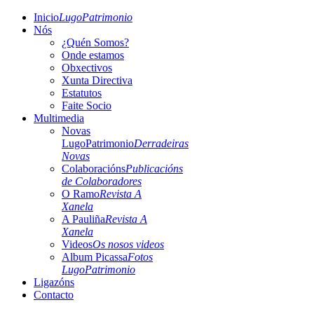
Inicio
LugoPatrimonio
Nós
¿Quén Somos?
Onde estamos
Obxectivos
Xunta Directiva
Estatutos
Faite Socio
Multimedia
Novas
LugoPatrimonio
Derradeiras
Novas
Colaboracións
Publicacións
de Colaboradores
O Ramo
Revista A
Xanela
A Pauliña
Revista A
Xanela
Videos
Os nosos videos
Album Picassa
Fotos
LugoPatrimonio
Ligazóns
Contacto