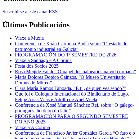
Suscribirse a este canal RSS
Últimas Publicacións
Viaxe a Muxía
Conferencia de Xoán Carmona Badía sobre “O estado do
patrimonio industrial en Galicia”
PROGRAMACIÓN DO 1º SEMESTRE DE 2026
Viaxe a Santiago e A Coruña
Festa dos Socios 2025
Rosa Meijide Failde “O papel dos balnearios na vida romana”
María Dolores Dopico Cainzos, “O Museo Universitario
Domus do Mitreo”
Clara María Ramos Taboada, “E ti ¿de quen ves sendo?”
Que foi o Coloquio Internacional do Bimilenario de Lugo.
Felipe Arias Vilas e Adolfo de Abel Vilela
Conferencia de Xosé Manuel Sánchez Rei, sobre “O galego-
portugués, herdeiro do latín”
PROGRAMACIÓN PARA O SEGUNDO SEMESTRE
DO ANO 2025
Viaxe a A Coruña
Conferencia de Francisco Javier González García “O faro e o
tempo: unha breve achega á historia da Torre de Hércules“