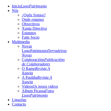
Inicio
LugoPatrimonio
Nós
¿Quén Somos?
Onde estamos
Obxectivos
Xunta Directiva
Estatutos
Faite Socio
Multimedia
Novas
LugoPatrimonio
Derradeiras
Novas
Colaboracións
Publicacións
de Colaboradores
O Ramo
Revista A
Xanela
A Pauliña
Revista A
Xanela
Videos
Os nosos videos
Album Picassa
Fotos
LugoPatrimonio
Ligazóns
Contacto