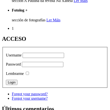
sección A Pauliña da revista Na Xanela
Ler Máis
Fotolog
+
sección de fotografías
Ler Máis
1
ACCESO
Username
Password
Lembrarme
Forgot your password?
Forgot your username?
Últimos comentarios