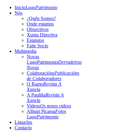
Inicio
LugoPatrimonio
Nós
¿Quén Somos?
Onde estamos
Obxectivos
Xunta Directiva
Estatutos
Faite Socio
Multimedia
Novas
LugoPatrimonio
Derradeiras
Novas
Colaboracións
Publicacións
de Colaboradores
O Ramo
Revista A
Xanela
A Pauliña
Revista A
Xanela
Videos
Os nosos videos
Album Picassa
Fotos
LugoPatrimonio
Ligazóns
Contacto