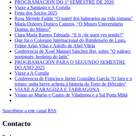
PROGRAMACIÓN DO 1º SEMESTRE DE 2026
Viaxe a Santiago e A Coruña
Festa dos Socios 2025
Rosa Meijide Failde “O papel dos balnearios na vida romana”
María Dolores Dopico Cainzos, “O Museo Universitario
Domus do Mitreo”
Clara María Ramos Taboada, “E ti ¿de quen ves sendo?”
Que foi o Coloquio Internacional do Bimilenario de Lugo.
Felipe Arias Vilas e Adolfo de Abel Vilela
Conferencia de Xosé Manuel Sánchez Rei, sobre “O galego-
portugués, herdeiro do latín”
PROGRAMACIÓN PARA O SEGUNDO SEMESTRE
DO ANO 2025
Viaxe a A Coruña
Conferencia de Francisco Javier González García “O faro e o
tempo: unha breve achega á historia da Torre de Hércules“
VIAXE A ZARAGOZA E TARRAGONA
Visitas ao Mueso e Castro de Viladonga e a Sal Porta Miñá
Suscribirse a este canal RSS
Contacto