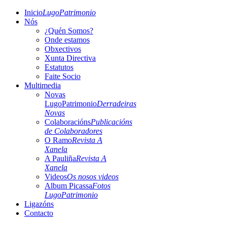
Inicio
LugoPatrimonio
Nós
¿Quén Somos?
Onde estamos
Obxectivos
Xunta Directiva
Estatutos
Faite Socio
Multimedia
Novas
LugoPatrimonio
Derradeiras
Novas
Colaboracións
Publicacións
de Colaboradores
O Ramo
Revista A
Xanela
A Pauliña
Revista A
Xanela
Videos
Os nosos videos
Album Picassa
Fotos
LugoPatrimonio
Ligazóns
Contacto