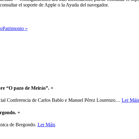
consultar el soporte de Apple o la Ayuda del navegador.
oPatrimonio »
bre “O pazo de Meirás”.
+
ncial Conferencia de Carlos Babío e Manuel Pérez Lourenzo
…
Ler Mái
ergondo.
+
mánica de Bergondo.
Ler Máis