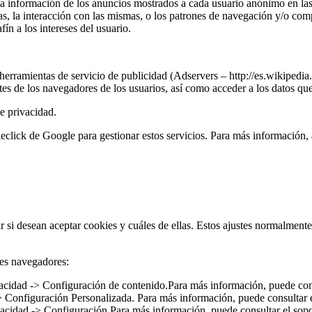
r la información de los anuncios mostrados a cada usuario anónimo e
ias, la interacción con las mismas, o los patrones de navegación y/o co
fín a los intereses del usuario.
ramientas de servicio de publicidad (Adservers – http://es.wikipedia.
 los navegadores de los usuarios, así como acceder a los datos que 
e privacidad.
ck de Google para gestionar estos servicios. Para más información, a
si desean aceptar cookies y cuáles de ellas. Estos ajustes normalmente 
les navegadores:
cidad -> Configuración de contenido.Para más información, puede cons
> Configuración Personalizada. Para más información, puede consultar 
vacidad -> Configuración.Para más información, puede consultar el sop