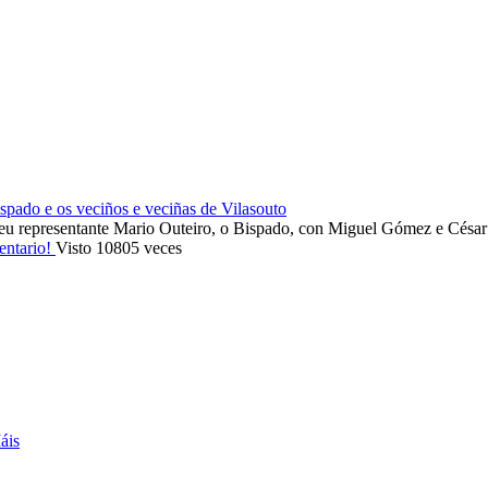
ado e os veciños e veciñas de Vilasouto
eu representante Mario Outeiro, o Bispado, con Miguel Gómez e Cés
entario!
Visto 10805 veces
áis