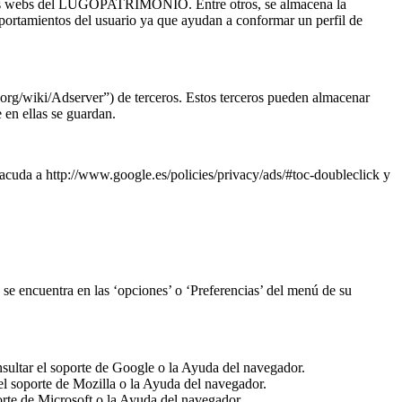
n las webs del LUGOPATRIMONIO. Entre otros, se almacena la
mportamientos del usuario ya que ayudan a conformar un perfil de
org/wiki/Adserver”) de terceros. Estos terceros pueden almacenar
en ellas se guardan.
cuda a http://www.google.es/policies/privacy/ads/#toc-doubleclick y
se encuentra en las ‘opciones’ o ‘Preferencias’ del menú de su
ultar el soporte de Google o la Ayuda del navegador.
el soporte de Mozilla o la Ayuda del navegador.
orte de Microsoft o la Ayuda del navegador.