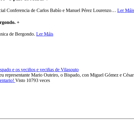
ncial Conferencia de Carlos Babío e Manuel Pérez Lourenzo
…
Ler Mái
ergondo.
+
mánica de Bergondo.
Ler Máis
ado e os veciños e veciñas de Vilasouto
eu representante Mario Outeiro, o Bispado, con Miguel Gómez e Cés
entario!
Visto 10793 veces