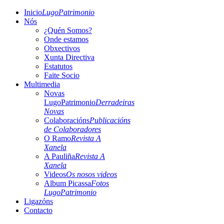
Inicio
LugoPatrimonio
Nós
¿Quén Somos?
Onde estamos
Obxectivos
Xunta Directiva
Estatutos
Faite Socio
Multimedia
Novas
LugoPatrimonio
Derradeiras
Novas
Colaboracións
Publicacións
de Colaboradores
O Ramo
Revista A
Xanela
A Pauliña
Revista A
Xanela
Videos
Os nosos videos
Album Picassa
Fotos
LugoPatrimonio
Ligazóns
Contacto