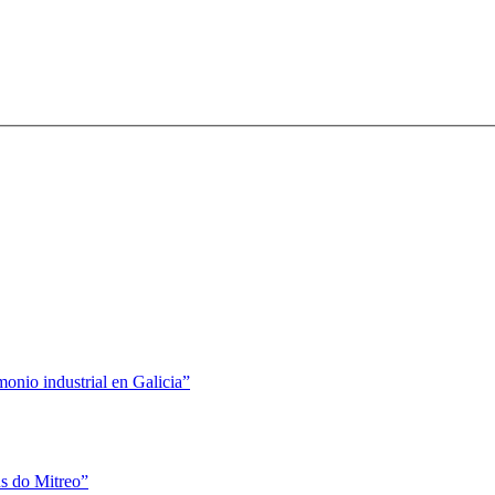
nio industrial en Galicia”
s do Mitreo”