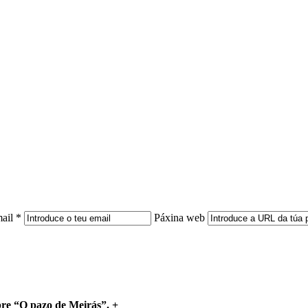
ail *
Páxina web
bre “O pazo de Meirás”.
+