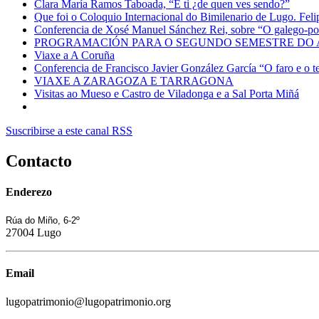
Clara María Ramos Taboada, “E ti ¿de quen ves sendo?”
Que foi o Coloquio Internacional do Bimilenario de Lugo. Felip
Conferencia de Xosé Manuel Sánchez Rei, sobre “O galego-port
PROGRAMACIÓN PARA O SEGUNDO SEMESTRE DO A
Viaxe a A Coruña
Conferencia de Francisco Javier González García “O faro e o t
VIAXE A ZARAGOZA E TARRAGONA
Visitas ao Mueso e Castro de Viladonga e a Sal Porta Miñá
Suscribirse a este canal RSS
Contacto
Enderezo
Rúa do Miño, 6-2º
27004 Lugo
Email
lugopatrimonio@lugopatrimonio.org