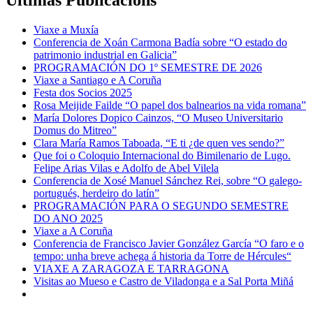
Viaxe a Muxía
Conferencia de Xoán Carmona Badía sobre “O estado do
patrimonio industrial en Galicia”
PROGRAMACIÓN DO 1º SEMESTRE DE 2026
Viaxe a Santiago e A Coruña
Festa dos Socios 2025
Rosa Meijide Failde “O papel dos balnearios na vida romana”
María Dolores Dopico Cainzos, “O Museo Universitario
Domus do Mitreo”
Clara María Ramos Taboada, “E ti ¿de quen ves sendo?”
Que foi o Coloquio Internacional do Bimilenario de Lugo.
Felipe Arias Vilas e Adolfo de Abel Vilela
Conferencia de Xosé Manuel Sánchez Rei, sobre “O galego-
portugués, herdeiro do latín”
PROGRAMACIÓN PARA O SEGUNDO SEMESTRE
DO ANO 2025
Viaxe a A Coruña
Conferencia de Francisco Javier González García “O faro e o
tempo: unha breve achega á historia da Torre de Hércules“
VIAXE A ZARAGOZA E TARRAGONA
Visitas ao Mueso e Castro de Viladonga e a Sal Porta Miñá