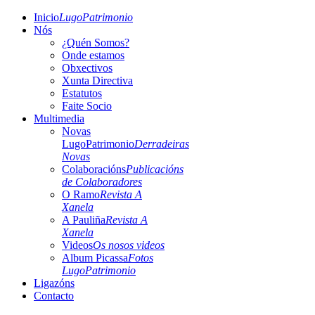
Inicio
LugoPatrimonio
Nós
¿Quén Somos?
Onde estamos
Obxectivos
Xunta Directiva
Estatutos
Faite Socio
Multimedia
Novas
LugoPatrimonio
Derradeiras
Novas
Colaboracións
Publicacións
de Colaboradores
O Ramo
Revista A
Xanela
A Pauliña
Revista A
Xanela
Videos
Os nosos videos
Album Picassa
Fotos
LugoPatrimonio
Ligazóns
Contacto