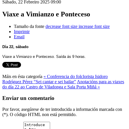
Sábado, 22 Febreiro 2025 09:00
Viaxe a Vimianzo e Ponteceso
Tamaño da fonte
decrease font size
increase font size
Imprimir
Email
Día 22, sábado
Viaxe a Vimianzo e Ponteceso. Saída ás 9 horas.
Máis en ésta categoría
« Conferencia do folclorista Isidoro
Rodríguez Pérez “Sei cantar e sei bailar”
Anotacións para as viaxes
do día 22 ao Castro de Viladonga e Sala Porta Miñá »
Enviar un comentario
Por favor, asegúrese de ter introducida a información marcada con
(*). O código HTML non está permitido.