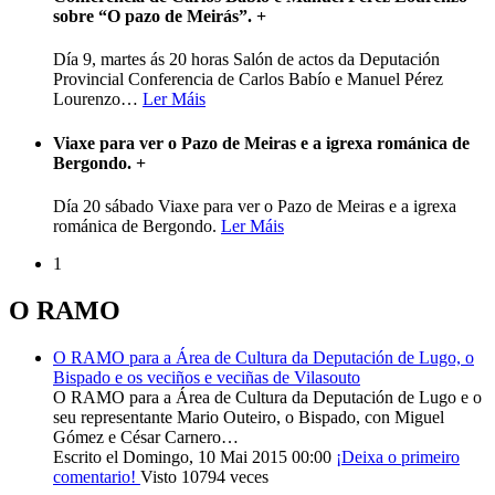
sobre “O pazo de Meirás”.
+
Día 9, martes ás 20 horas Salón de actos da Deputación
Provincial Conferencia de Carlos Babío e Manuel Pérez
Lourenzo
…
Ler Máis
Viaxe para ver o Pazo de Meiras e a igrexa románica de
Bergondo.
+
Día 20 sábado Viaxe para ver o Pazo de Meiras e a igrexa
románica de Bergondo.
Ler Máis
1
O RAMO
O RAMO para a Área de Cultura da Deputación de Lugo, o
Bispado e os veciños e veciñas de Vilasouto
O RAMO para a Área de Cultura da Deputación de Lugo e o
seu representante Mario Outeiro, o Bispado, con Miguel
Gómez e César Carnero…
Escrito el Domingo, 10 Mai 2015 00:00
¡Deixa o primeiro
comentario!
Visto 10794 veces