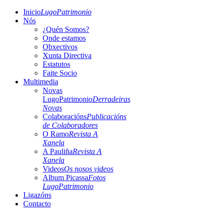
Inicio
LugoPatrimonio
Nós
¿Quén Somos?
Onde estamos
Obxectivos
Xunta Directiva
Estatutos
Faite Socio
Multimedia
Novas
LugoPatrimonio
Derradeiras
Novas
Colaboracións
Publicacións
de Colaboradores
O Ramo
Revista A
Xanela
A Pauliña
Revista A
Xanela
Videos
Os nosos videos
Album Picassa
Fotos
LugoPatrimonio
Ligazóns
Contacto