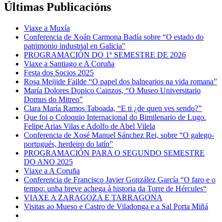
Últimas Publicacións
Viaxe a Muxía
Conferencia de Xoán Carmona Badía sobre “O estado do
patrimonio industrial en Galicia”
PROGRAMACIÓN DO 1º SEMESTRE DE 2026
Viaxe a Santiago e A Coruña
Festa dos Socios 2025
Rosa Meijide Failde “O papel dos balnearios na vida romana”
María Dolores Dopico Cainzos, “O Museo Universitario
Domus do Mitreo”
Clara María Ramos Taboada, “E ti ¿de quen ves sendo?”
Que foi o Coloquio Internacional do Bimilenario de Lugo.
Felipe Arias Vilas e Adolfo de Abel Vilela
Conferencia de Xosé Manuel Sánchez Rei, sobre “O galego-
portugués, herdeiro do latín”
PROGRAMACIÓN PARA O SEGUNDO SEMESTRE
DO ANO 2025
Viaxe a A Coruña
Conferencia de Francisco Javier González García “O faro e o
tempo: unha breve achega á historia da Torre de Hércules“
VIAXE A ZARAGOZA E TARRAGONA
Visitas ao Mueso e Castro de Viladonga e a Sal Porta Miñá